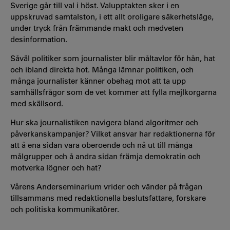
Sverige går till val i höst. Valupptakten sker i en
uppskruvad samtalston, i ett allt oroligare säkerhetsläge,
under tryck från främmande makt och medveten
desinformation.
Såväl politiker som journalister blir måltavlor för hån, hat
och ibland direkta hot. Många lämnar politiken, och
många journalister känner obehag mot att ta upp
samhällsfrågor som de vet kommer att fylla mejlkorgarna
med skällsord.
Hur ska journalistiken navigera bland algoritmer och
påverkanskampanjer? Vilket ansvar har redaktionerna för
att å ena sidan vara oberoende och nå ut till många
målgrupper och å andra sidan främja demokratin och
motverka lögner och hat?
Vårens Anderseminarium vrider och vänder på frågan
tillsammans med redaktionella beslutsfattare, forskare
och politiska kommunikatörer.