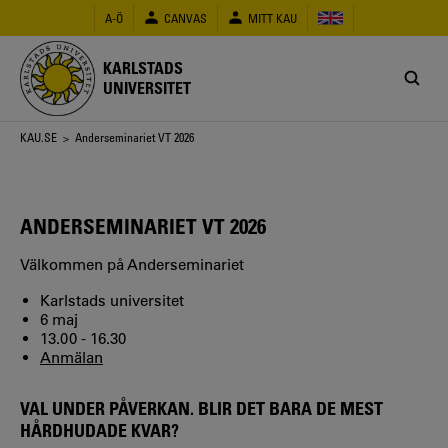
Hoppa
A-Ö
CANVAS
MITT KAU
till
huvudinnehåll
KARLSTADS
UNIVERSITET
Länkstig
KAU.SE
> Anderseminariet VT 2026
ANDERSEMINARIET VT 2026
Välkommen på Anderseminariet
Karlstads universitet
6 maj
13.00 - 16.30
Anmälan
VAL UNDER PÅVERKAN. BLIR DET BARA DE MEST
HÅRDHUDADE KVAR?