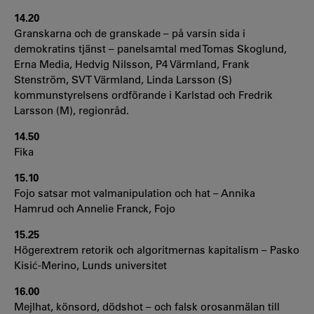
14.20
Granskarna och de granskade – på varsin sida i
demokratins tjänst – panelsamtal med Tomas Skoglund,
Erna Media, Hedvig Nilsson, P4 Värmland, Frank
Stenström, SVT Värmland, Linda Larsson (S)
kommunstyrelsens ordförande i Karlstad och Fredrik
Larsson (M), regionråd.
14.50
Fika
15.10
Fojo satsar mot valmanipulation och hat – Annika
Hamrud och Annelie Franck, Fojo
15.25
Högerextrem retorik och algoritmernas kapitalism – Pasko
Kisić-Merino, Lunds universitet
16.00
Mejlhat, könsord, dödshot – och falsk orosanmälan till