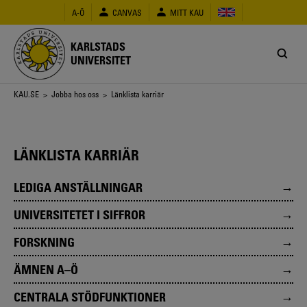
Hoppa
A-Ö
CANVAS
MITT KAU
till
huvudinnehåll
KARLSTADS
UNIVERSITET
Länkstig
KAU.SE
>
Jobba hos oss
> Länklista karriär
LÄNKLISTA KARRIÄR
LEDIGA ANSTÄLLNINGAR
UNIVERSITETET I SIFFROR
FORSKNING
ÄMNEN A–Ö
CENTRALA STÖDFUNKTIONER