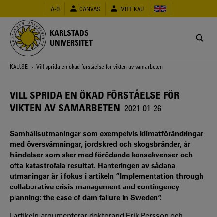
Hoppa
A-Ö
CANVAS
MITT KAU
till
huvudinnehåll
KARLSTADS
UNIVERSITET
Länkstig
KAU.SE
> Vill sprida en ökad förståelse för vikten av samarbeten
VILL SPRIDA EN ÖKAD FÖRSTÅELSE FÖR
VIKTEN AV SAMARBETEN
2021-01-26
Samhällsutmaningar som exempelvis klimatförändringar
med översvämningar, jordskred och skogsbränder, är
händelser som sker med förödande konsekvenser och
ofta katastrofala resultat. Hanteringen av sådana
utmaningar är i fokus i artikeln ”Implementation through
collaborative crisis management and contingency
planning: the case of dam failure in Sweden”.
I artikeln argumenterar doktorand Erik Persson och