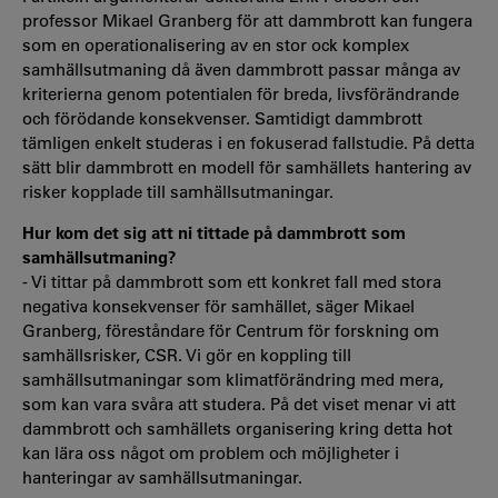
professor Mikael Granberg för att dammbrott kan fungera
som en operationalisering av en stor ock komplex
samhällsutmaning då även dammbrott passar många av
kriterierna genom potentialen för breda, livsförändrande
och förödande konsekvenser. Samtidigt dammbrott
tämligen enkelt studeras i en fokuserad fallstudie. På detta
sätt blir dammbrott en modell för samhällets hantering av
risker kopplade till samhällsutmaningar.
Hur kom det sig att ni tittade på dammbrott som
samhällsutmaning?
- Vi tittar på dammbrott som ett konkret fall med stora
negativa konsekvenser för samhället, säger Mikael
Granberg, föreståndare för Centrum för forskning om
samhällsrisker, CSR. Vi gör en koppling till
samhällsutmaningar som klimatförändring med mera,
som kan vara svåra att studera. På det viset menar vi att
dammbrott och samhällets organisering kring detta hot
kan lära oss något om problem och möjligheter i
hanteringar av samhällsutmaningar.