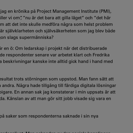
e jag en krönika på Project Management Institute (PMI),
r vi om”, ”nu är det bara att gilla läget” och ”det här
m att det inte skulle medföra några som helst problem
är självklarheten och självsäkerheten som jag blev både
någon slags supermänniska?
r en ö: Om ledarskap i projekt när det distribuerade
uade respondenter senare var arbetet klart och Fredrika
 beskrivningar kanske inte alltid gick hand i hand med
resultat trots störningen som uppstod. Man fann sätt att
ndra. Några hade tillgång till färdiga digitala lösningar
are. En annan sak jag konstaterar i min uppsats är att
a. Känslan av att man gör sitt jobb visade sig vara en
 på saker som respondenterna saknade i sin nya