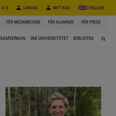
A-Ö
CANVAS
MITT KAU
ENGLISH
FÖR MEDARBETARE
FÖR ALUMNER
FÖR PRESS
SAMVERKAN
OM UNIVERSITETET
BIBLIOTEK