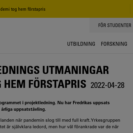
demi tog hem förstapris
TOPPMENY
FÖR STUDENTER
UTBILDNING
FORSKNING
EDNINGS UTMANINGAR
 HEM FÖRSTAPRIS
2022-04-28
rogrammet i projektledning. Nu har Fredrikas uppsats
årliga uppsatstävling.
landen när pandemin slog till med full kraft. Yrkesgruppen
vitet är självklara ledord, men hur väl förankrade var de när