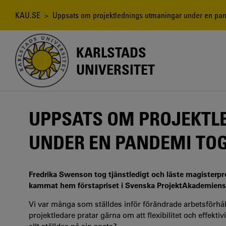
Hoppa
till
Länkstig
KAU.SE
> Uppsats om projektlednings utmaningar under en pan
huvudinnehåll
KARLSTADS
UNIVERSITET
UPPSATS OM PROJEKTL
UNDER EN PANDEMI TOG
Fredrika Swenson tog tjänstledigt och läste magisterp
kammat hem förstapriset i Svenska ProjektAkademiens 
Vi var många som ställdes inför förändrade arbetsförhål
projektledare pratar gärna om att flexibilitet och effekti