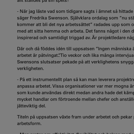
allt ställdes på sin spets?
- När jag läste vad som tidigare sagts i ämnet så hittad
säger Fredrika Swenson. Självklara ordalag som ”nu ställe
kommer att bli det nya arbetssättet” radades upp som o
med att sitta hemma och arbeta. Det fanns något i den d
inspirerad och samtidigt triggad av. Är projektledare 
Där och då föddes idén till uppsatsen ”Ingen människa ä
arbetet är påtvingat.”. Tio veckor och lika många intervj
Swensons slutsatser pekade på att verklighetens snygga
verkligheten.
- På ett instrumentellt plan så kan man leverera projekt
anpassa arbetet. Vissa organisationer var mer mogna än a
som kunde användas direkt medan andra hade det kämpig
mycket handlar om förtroende mellan chefer och anställd
jätteviktig del.
Titeln på uppsatsen växte fram under arbetet och pekar
arbetsform.