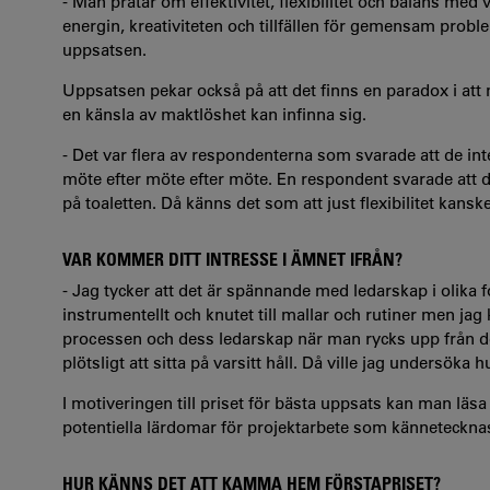
- Man pratar om effektivitet, flexibilitet och balans me
energin, kreativiteten och tillfällen för gemensam probl
uppsatsen.
Uppsatsen pekar också på att det finns en paradox i att 
en känsla av maktlöshet kan infinna sig.
- Det var flera av respondenterna som svarade att de int
möte efter möte efter möte. En respondent svarade att d
på toaletten. Då känns det som att just flexibilitet kanske
VAR KOMMER DITT INTRESSE I ÄMNET IFRÅN?
- Jag tycker att det är spännande med ledarskap i olika f
instrumentellt och knutet till mallar och rutiner men j
processen och dess ledarskap när man rycks upp från de
plötsligt att sitta på varsitt håll. Då ville jag undersöka
I motiveringen till priset för bästa uppsats kan man läs
potentiella lärdomar för projektarbete som kännetecknas
HUR KÄNNS DET ATT KAMMA HEM FÖRSTAPRISET?