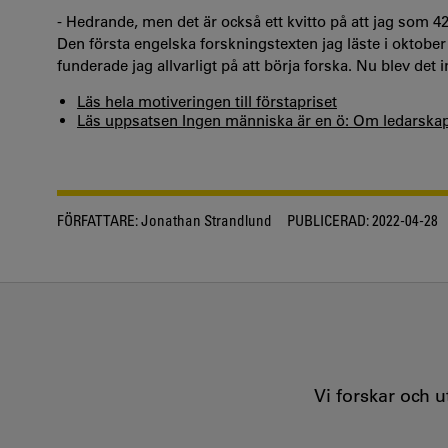
- Hedrande, men det är också ett kvitto på att jag som 42-å
Den första engelska forskningstexten jag läste i oktobe
funderade jag allvarligt på att börja forska. Nu blev det i
Läs hela motiveringen till förstapriset
Läs uppsatsen Ingen människa är en ö: Om ledarskap i
FÖRFATTARE:
Jonathan Strandlund
PUBLICERAD:
2022-04-28
Vi forskar och 