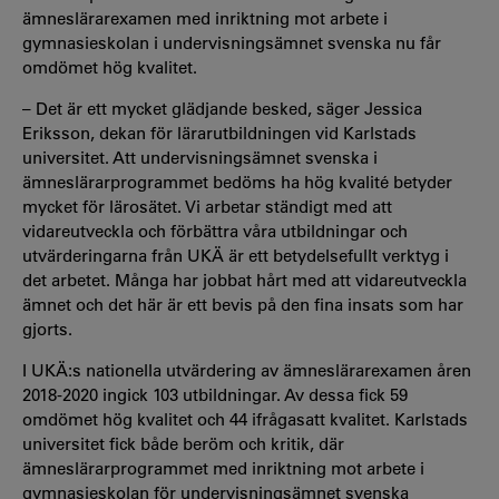
ämneslärarexamen med inriktning mot arbete i
gymnasieskolan i undervisningsämnet svenska nu får
omdömet hög kvalitet.
– Det är ett mycket glädjande besked, säger Jessica
Eriksson, dekan för lärarutbildningen vid Karlstads
universitet. Att undervisningsämnet svenska i
ämneslärarprogrammet bedöms ha hög kvalité betyder
mycket för lärosätet. Vi arbetar ständigt med att
vidareutveckla och förbättra våra utbildningar och
utvärderingarna från UKÄ är ett betydelsefullt verktyg i
det arbetet. Många har jobbat hårt med att vidareutveckla
ämnet och det här är ett bevis på den fina insats som har
gjorts.
I UKÄ:s nationella utvärdering av ämneslärarexamen åren
2018-2020 ingick 103 utbildningar. Av dessa fick 59
omdömet hög kvalitet och 44 ifrågasatt kvalitet. Karlstads
universitet fick både beröm och kritik, där
ämneslärarprogrammet med inriktning mot arbete i
gymnasieskolan för undervisningsämnet svenska