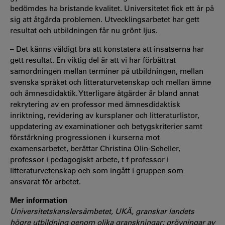
bedömdes ha bristande kvalitet. Universitetet fick ett år på
sig att åtgärda problemen. Utvecklingsarbetet har gett
resultat och utbildningen får nu grönt ljus.
– Det känns väldigt bra att konstatera att insatserna har
gett resultat. En viktig del är att vi har förbättrat
samordningen mellan terminer på utbildningen, mellan
svenska språket och litteraturvetenskap och mellan ämne
och ämnesdidaktik. Ytterligare åtgärder är bland annat
rekrytering av en professor med ämnesdidaktisk
inriktning, revidering av kursplaner och litteraturlistor,
uppdatering av examinationer och betygskriterier samt
förstärkning progressionen i kurserna mot
examensarbetet, berättar Christina Olin-Scheller,
professor i pedagogiskt arbete, t f professor i
litteraturvetenskap och som ingått i gruppen som
ansvarat för arbetet.
Mer information
Universitetskanslersämbetet, UKÄ, granskar landets
högre utbildning genom olika granskningar: prövningar av