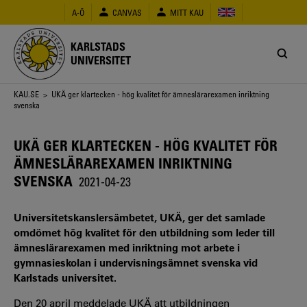
Hoppa
A-Ö
CANVAS
MITT KAU
till
huvudinnehåll
KARLSTADS
UNIVERSITET
Länkstig
KAU.SE
> UKÄ ger klartecken - hög kvalitet för ämneslärarexamen inriktning
svenska
UKÄ GER KLARTECKEN - HÖG KVALITET FÖR
ÄMNESLÄRAREXAMEN INRIKTNING
SVENSKA
2021-04-23
Universitetskanslersämbetet, UKÄ, ger det samlade
omdömet hög kvalitet för den utbildning som leder till
ämneslärarexamen med inriktning mot arbete i
gymnasieskolan i undervisningsämnet svenska vid
Karlstads universitet.
Den 20 april meddelade UKÄ att utbildningen