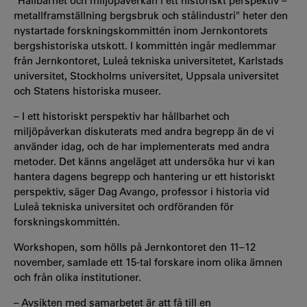
"Hållbarhet och miljöpåverkan i ett historiskt perspektiv –
metallframställning bergsbruk och stålindustri" heter den
nystartade forskningskommittén inom Jernkontorets
bergshistoriska utskott. I kommittén ingår medlemmar
från Jernkontoret, Luleå tekniska universitetet, Karlstads
universitet, Stockholms universitet, Uppsala universitet
och Statens historiska museer.
– I ett historiskt perspektiv har hållbarhet och
miljöpåverkan diskuterats med andra begrepp än de vi
använder idag, och de har implementerats med andra
metoder. Det känns angeläget att undersöka hur vi kan
hantera dagens begrepp och hantering ur ett historiskt
perspektiv, säger Dag Avango, professor i historia vid
Luleå tekniska universitet och ordföranden för
forskningskommittén.
Workshopen, som hölls på Jernkontoret den 11–12
november, samlade ett 15-tal forskare inom olika ämnen
och från olika institutioner.
– Avsikten med samarbetet är att få till en