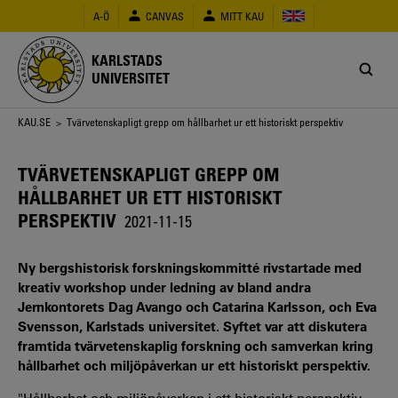
Hoppa
A-Ö
CANVAS
MITT KAU
till
huvudinnehåll
KARLSTADS
UNIVERSITET
Länkstig
KAU.SE
> Tvärvetenskapligt grepp om hållbarhet ur ett historiskt perspektiv
TVÄRVETENSKAPLIGT GREPP OM
HÅLLBARHET UR ETT HISTORISKT
PERSPEKTIV
2021-11-15
Ny bergshistorisk forskningskommitté rivstartade med
kreativ workshop under ledning av bland andra
Jernkontorets Dag Avango och Catarina Karlsson, och Eva
Svensson, Karlstads universitet. Syftet var att diskutera
framtida tvärvetenskaplig forskning och samverkan kring
hållbarhet och miljöpåverkan ur ett historiskt perspektiv.