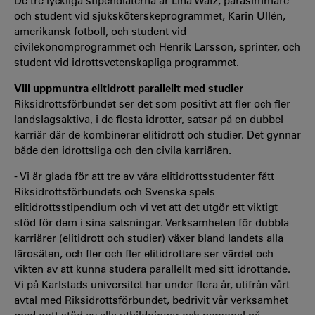
De tre lyckliga stipendiaterna är Lina Watz, parasimmare
och student vid sjuksköterskeprogrammet, Karin Ullén,
amerikansk fotboll, och student vid
civilekonomprogrammet och Henrik Larsson, sprinter, och
student vid idrottsvetenskapliga programmet.
Vill uppmuntra elitidrott parallellt med studier
Riksidrottsförbundet ser det som positivt att fler och fler
landslagsaktiva, i de flesta idrotter, satsar på en dubbel
karriär där de kombinerar elitidrott och studier. Det gynnar
både den idrottsliga och den civila karriären.
- Vi är glada för att tre av våra elitidrottsstudenter fått
Riksidrottsförbundets och Svenska spels
elitidrottsstipendium och vi vet att det utgör ett viktigt
stöd för dem i sina satsningar. Verksamheten för dubbla
karriärer (elitidrott och studier) växer bland landets alla
lärosäten, och fler och fler elitidrottare ser värdet och
vikten av att kunna studera parallellt med sitt idrottande.
Vi på Karlstads universitet har under flera år, utifrån vårt
avtal med Riksidrottsförbundet, bedrivit vår verksamhet