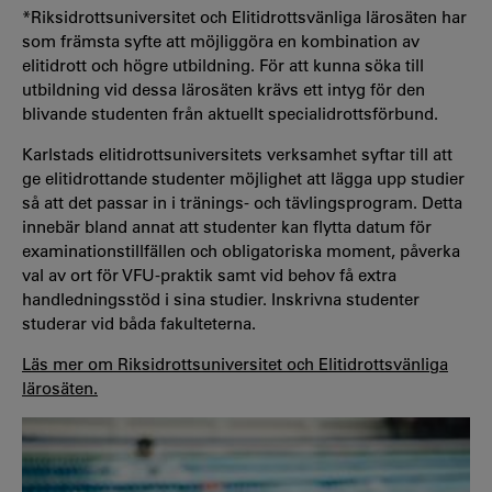
*Riksidrottsuniversitet och Elitidrottsvänliga lärosäten har
som främsta syfte att möjliggöra en kombination av
elitidrott och högre utbildning. För att kunna söka till
utbildning vid dessa lärosäten krävs ett intyg för den
blivande studenten från aktuellt specialidrottsförbund.
Karlstads elitidrottsuniversitets verksamhet syftar till att
ge elitidrottande studenter möjlighet att lägga upp studier
så att det passar in i tränings- och tävlingsprogram. Detta
innebär bland annat att studenter kan flytta datum för
examinationstillfällen och obligatoriska moment, påverka
val av ort för VFU-praktik samt vid behov få extra
handledningsstöd i sina studier. Inskrivna studenter
studerar vid båda fakulteterna.
Läs mer om Riksidrottsuniversitet och Elitidrottsvänliga
lärosäten.