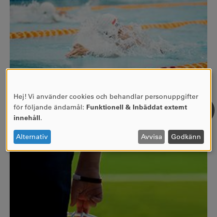
Hej! Vi använder cookies och behandlar personuppgifter
ANVÄNDNING
Foto av: Chuttersnap
för följande ändamål:
Funktionell & Inbäddat externt
AV
innehåll
.
PERSONUPPGIFTER
OCH
Alternativ
Avvisa
Godkänn
COOKIES