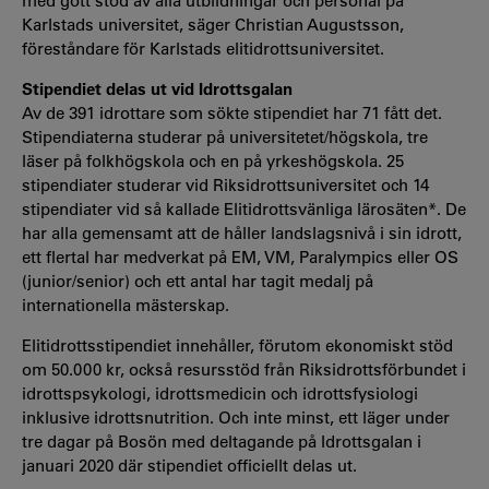
med gott stöd av alla utbildningar och personal på
Karlstads universitet, säger Christian Augustsson,
föreståndare för Karlstads elitidrottsuniversitet.
Stipendiet delas ut vid Idrottsgalan
Av de 391 idrottare som sökte stipendiet har 71 fått det.
Stipendiaterna studerar på universitetet/högskola, tre
läser på folkhögskola och en på yrkeshögskola. 25
stipendiater studerar vid Riksidrottsuniversitet och 14
stipendiater vid så kallade Elitidrottsvänliga lärosäten*. De
har alla gemensamt att de håller landslagsnivå i sin idrott,
ett flertal har medverkat på EM, VM, Paralympics eller OS
(junior/senior) och ett antal har tagit medalj på
internationella mästerskap.
Elitidrottsstipendiet innehåller, förutom ekonomiskt stöd
om 50.000 kr, också resursstöd från Riksidrottsförbundet i
idrottspsykologi, idrottsmedicin och idrottsfysiologi
inklusive idrottsnutrition. Och inte minst, ett läger under
tre dagar på Bosön med deltagande på Idrottsgalan i
januari 2020 där stipendiet officiellt delas ut.