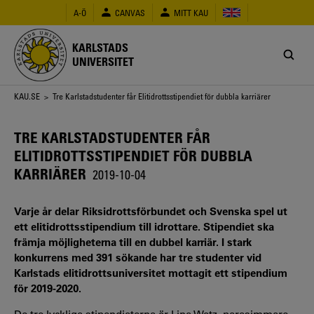
Hoppa
A-Ö
CANVAS
MITT KAU
till
huvudinnehåll
KARLSTADS
UNIVERSITET
Länkstig
KAU.SE
> Tre Karlstadstudenter får Elitidrottsstipendiet för dubbla karriärer
TRE KARLSTADSTUDENTER FÅR
ELITIDROTTSSTIPENDIET FÖR DUBBLA
KARRIÄRER
2019-10-04
Varje år delar Riksidrottsförbundet och Svenska spel ut
ett elitidrottsstipendium till idrottare. Stipendiet ska
främja möjligheterna till en dubbel karriär. I stark
konkurrens med 391 sökande har tre studenter vid
Karlstads elitidrottsuniversitet mottagit ett stipendium
för 2019-2020.