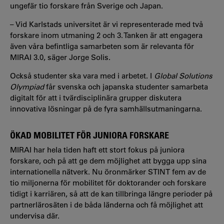
ungefär tio forskare från Sverige och Japan.
– Vid Karlstads universitet är vi representerade med två
forskare inom utmaning 2 och 3. Tanken är att engagera
även våra befintliga samarbeten som är relevanta för
MIRAI 3.0, säger Jorge Solis.
Också studenter ska vara med i arbetet. I
Global Solutions
Olympiad
får svenska och japanska studenter samarbeta
digitalt för att i tvärdisciplinära grupper diskutera
innovativa lösningar på de fyra samhällsutmaningarna.
ÖKAD MOBILITET FÖR JUNIORA FORSKARE
MIRAI har hela tiden haft ett stort fokus på juniora
forskare, och på att ge dem möjlighet att bygga upp sina
internationella nätverk. Nu öronmärker STINT fem av de
tio miljonerna för mobilitet för doktorander och forskare
tidigt i karriären, så att de kan tillbringa längre perioder på
partnerlärosäten i de båda länderna och få möjlighet att
undervisa där.