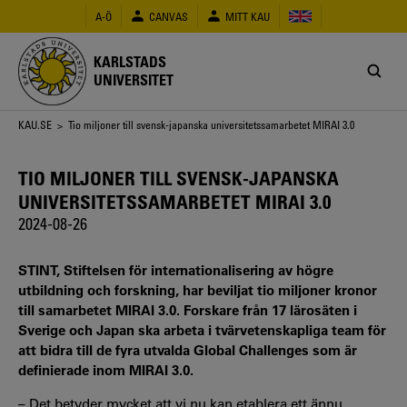
Hoppa
A-Ö
CANVAS
MITT KAU
till
huvudinnehåll
KARLSTADS
UNIVERSITET
Länkstig
KAU.SE
> Tio miljoner till svensk-japanska universitetssamarbetet MIRAI 3.0
TIO MILJONER TILL SVENSK-JAPANSKA
UNIVERSITETSSAMARBETET MIRAI 3.0
2024-08-26
STINT, Stiftelsen för internationalisering av högre
utbildning och forskning, har beviljat tio miljoner kronor
till samarbetet MIRAI 3.0. Forskare från 17 lärosäten i
Sverige och Japan ska arbeta i tvärvetenskapliga team för
att bidra till de fyra utvalda Global Challenges som är
definierade inom MIRAI 3.0.
– Det betyder mycket att vi nu kan etablera ett ännu