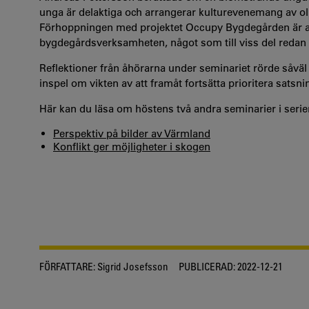
unga är delaktiga och arrangerar kulturevenemang av ol
Förhoppningen med projektet Occupy Bygdegården är att i
bygdegårdsverksamheten, något som till viss del redan h
Reflektioner från åhörarna under seminariet rörde såväl
inspel om vikten av att framåt fortsätta prioritera satsni
Här kan du läsa om höstens två andra seminarier i serie
Perspektiv på bilder av Värmland
Konflikt ger möjligheter i skogen
FÖRFATTARE:
Sigrid Josefsson
PUBLICERAD:
2022-12-21