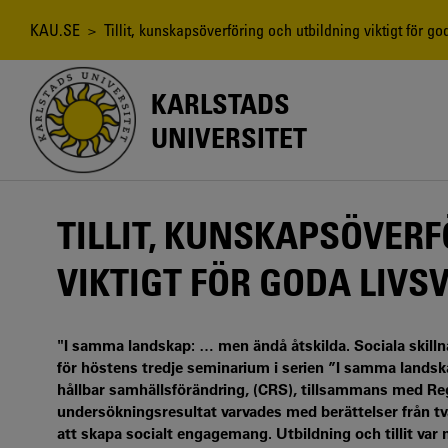
Hoppa
till
Länkstig
KAU.SE
> Tillit, kunskapsöverföring och utbildning viktigt för god
huvudinnehåll
KARLSTADS
UNIVERSITET
TILLIT, KUNSKAPSÖVER
VIKTIGT FÖR GODA LIVS
"I samma landskap: … men ändå åtskilda. Sociala skilln
för höstens tredje seminarium i serien ”I samma lands
hållbar samhällsförändring, (CRS), tillsammans med Reg
undersökningsresultat varvades med berättelser från tv
att skapa socialt engagemang. Utbildning och tillit va