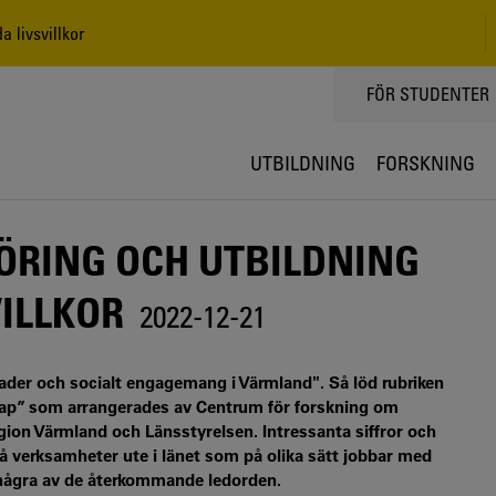
a livsvillkor
TOPPMENY
FÖR STUDENTER
UTBILDNING
FORSKNING
FÖRING OCH UTBILDNING
VILLKOR
2022-12-21
ader och socialt engagemang i Värmland". Så löd rubriken
kap” som arrangerades av Centrum för forskning om
ion Värmland och Länsstyrelsen. Intressanta siffror och
å verksamheter ute i länet som på olika sätt jobbar med
r några av de återkommande ledorden.