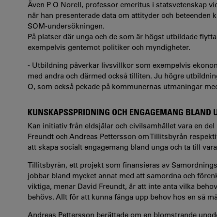
Även P O Norell
, professor emeritus i statsvetenskap vid
när han presenterade data om attityder och beteenden knu
SOM-undersökningen.
På platser där unga och de som är högst utbildade flyttar 
exempelvis gentemot politiker och myndigheter.
-
Utbildning påverkar livsvillkor som exempelvis ekonom
med andra och därmed också tilliten.
Ju högre utbildning
O, som också pekade på kommunernas utmaningar med att 
KUNSKAPSSPRIDNING OCH ENGAGEMANG BLAND 
Kan initiativ från eldsjälar och civilsamhället vara en d
Freundt och Andreas Pettersson om Tillitsbyrån respekt
att skapa socialt engagemang bland unga och ta till var
Tillitsbyrån, ett projekt som
finansieras av Samordning
jobbar bland mycket annat med att samordna och förenk
viktiga, menar David Freundt, är att inte anta vilka beh
behövs. Allt för att kunna fånga upp behov hos en så 
Andreas Pettersson berättade om en blomstrande ung