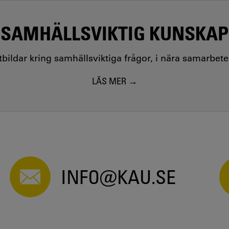
SAMHÄLLSVIKTIG KUNSKAP
utbildar kring samhällsviktiga frågor, i nära samarbet
LÄS MER
INFO@KAU.SE