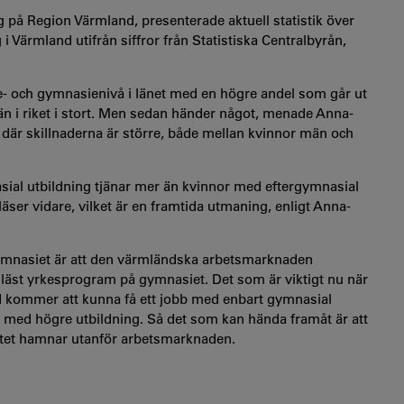
g
på Region Värmland, presenterade aktuell statistik över
 Värmland utifrån siffror från Statistiska Centralbyrån,
le- och gymnasienivå i länet med en högre andel som går ut
 i riket i stort. Men sedan händer något, menade Anna-
, där skillnaderna är större, både mellan kvinnor män och
sial utbildning tjänar mer än kvinnor med eftergymnasial
läser vidare, vilket är en framtida utmaning, enligt Anna-
er gymnasiet är att den värmländska arbetsmarknaden
r läst yrkesprogram på gymnasiet. Det som är viktigt nu när
d kommer att kunna få ett jobb med enbart gymnasial
r med högre utbildning. Så det som kan hända framåt är att
sitet hamnar utanför arbetsmarknaden.