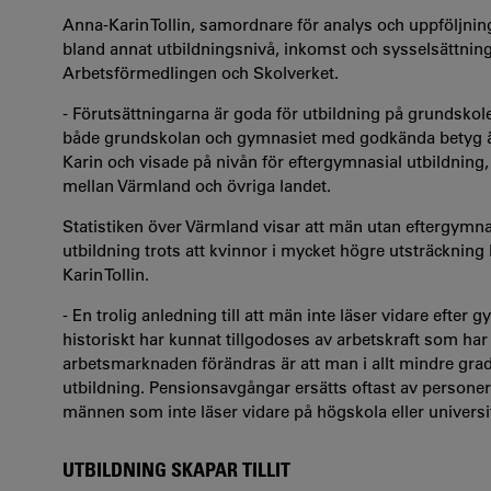
Anna-Karin Tollin, samordnare för analys och uppföljnin
bland annat utbildningsnivå, inkomst och sysselsättning i
Arbetsförmedlingen och Skolverket
.
- Förutsättningarna är goda för utbildning på grundsko
både grundskolan och gymnasiet med godkända betyg än
Karin och visade på nivån för eftergymnasial utbildning
mellan Värmland och övriga landet.
Statistiken över Värmland visar att män utan eftergymna
utbildning trots att kvinnor i mycket högre utsträckning 
Karin Tollin.
- E
n trolig anledning till att män inte läser vidare eft
historiskt har kunnat tillgodoses av arbetskraft som ha
arbetsmarknaden förändras är att man i allt mindre gra
utbildning. Pensionsavgångar ersätts oftast av persone
männen som inte läser vidare på högskola eller univer
UTBILDNING SKAPAR TILLIT