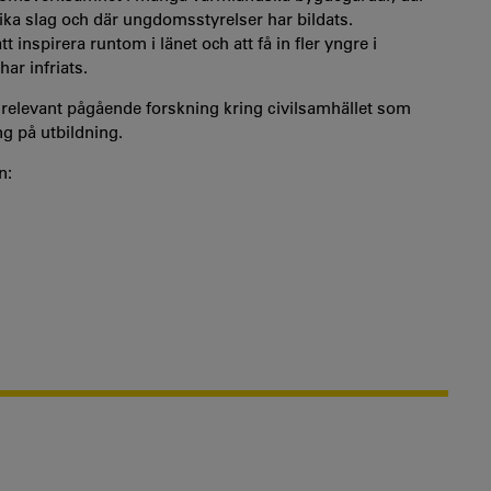
ika slag och där ungdomsstyrelser har bildats.
nspirera runtom i länet och att få in fler yngre i
ar infriats.
 relevant pågående forskning kring civilsamhället som
ng på utbildning.
n: