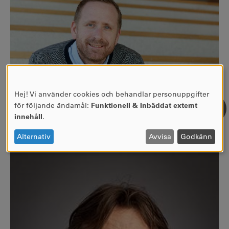
Hej! Vi använder cookies och behandlar personuppgifter
ANVÄNDNING
för följande ändamål:
Funktionell & Inbäddat externt
AV
innehåll
.
PERSONUPPGIFTER
OCH
Henrik Gustavsson , docent i idrottsvetenskap.
Alternativ
Avvisa
Godkänn
COOKIES