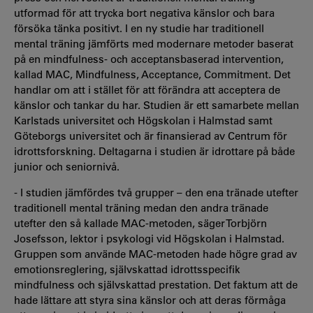
utformad för att trycka bort negativa känslor och bara
försöka tänka positivt. I en ny studie har traditionell
mental träning jämförts med modernare metoder baserat
på en mindfulness- och acceptansbaserad intervention,
kallad MAC, Mindfulness, Acceptance, Commitment. Det
handlar om att i stället för att förändra att acceptera de
känslor och tankar du har. Studien är ett samarbete mellan
Karlstads universitet och Högskolan i Halmstad samt
Göteborgs universitet och är finansierad av Centrum för
idrottsforskning. Deltagarna i studien är idrottare på både
junior och seniornivå.
- I studien jämfördes två grupper – den ena tränade utefter
traditionell mental träning medan den andra tränade
utefter den så kallade MAC-metoden, säger Torbjörn
Josefsson, lektor i psykologi vid Högskolan i Halmstad.
Gruppen som använde MAC-metoden hade högre grad av
emotionsreglering, självskattad idrottsspecifik
mindfulness och självskattad prestation. Det faktum att de
hade lättare att styra sina känslor och att deras förmåga