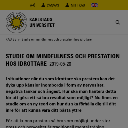
Hoppa
A-Ö
CANVAS
MITT KAU
till
huvudinnehåll
KARLSTADS
UNIVERSITET
Länkstig
KAU.SE
> Studie om mindfulness och prestation hos idrottare
STUDIE OM MINDFULNESS OCH PRESTATION
HOS IDROTTARE
2019-05-20
I situationer när du som idrottare ska prestera kan det
dyka upp känslor inombords i form av nervositet,
negativa tankar och ångest. Hur ska man hantera detta
för att göra ett så bra resultat som möjligt? Nu finns en
studie om en ny teori om hur du ska förhålla dig till ditt
inre för att kunna vara ditt bästa yttre.
För att kunna prestera så bra som möjligt under stor
press och nervositet är traditionell mental träning