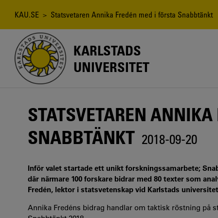
Hoppa
till
Länkstig
KAU.SE
> Statsvetaren Annika Fredén med i första Snabbtänkt
huvudinnehåll
KARLSTADS
UNIVERSITET
STATSVETAREN ANNIKA 
SNABBTÄNKT
2018-09-20
Inför valet startade ett unikt forskningssamarbete; Snab
där närmare 100 forskare bidrar med 80 texter som analy
Fredén, lektor i statsvetenskap vid Karlstads universite
Annika Fredéns bidrag handlar om taktisk röstning på st