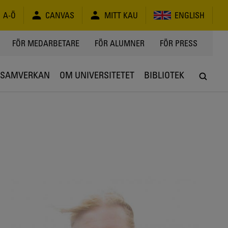
A-Ö
CANVAS
MITT KAU
ENGLISH
FÖR MEDARBETARE
FÖR ALUMNER
FÖR PRESS
SAMVERKAN
OM UNIVERSITETET
BIBLIOTEK