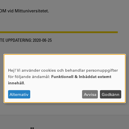
OM vid Mittuniversitetet.
TE UPPDATERING:
2020-06-25
Hej! Vi använder cookies och behandlar personuppgifter
ANVÄNDNING
för följande ändamål:
Funktionell & Inbäddat externt
AV
innehåll
.
PERSONUPPGIFTER
OCH
Alternativ
Avvisa
Godkänn
COOKIES