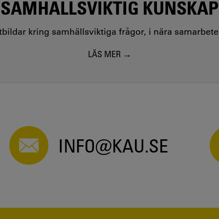
SAMHÄLLSVIKTIG KUNSKAP
utbildar kring samhällsviktiga frågor, i nära samarbet
LÄS MER
INFO@KAU.SE