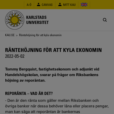
Hoppa
A-Ö
CANVAS
MITT KAU
till
huvudinnehåll
KARLSTADS
UNIVERSITET
Länkstig
KAU.SE
> Räntehöjning för att kyla ekonomin
RÄNTEHÖJNING FÖR ATT KYLA EKONOMIN
2022-05-02
Tommy Bergquist, fastighetsekonom och adjunkt vid
Handelshögskolan, svarar på frågor om Riksbankens
höjning av reporäntan.
REPORÄNTA – VAD ÄR DET?
- Den är den ränta som gäller mellan Riksbanken och
övriga banker när dessa behöver låna eller placera pengar,
man kan säga att reporäntan är bankernas