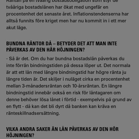
Räntan på en tvåårig bostadsobligation som styr de
tvååriga bostadslånen har ökat med ungefär en
procentenhet det senaste året. Inflationstendenserna har
alltså funnits före kriget men har nu kommit in i ett mer
akut läge.
BUNDNA RÄNTOR DÅ – BETYDER DET ATT MAN INTE
PÅVERKAS AV DEN HÄR HÖJNINGEN?
- Så är det. Om du har bundna bostadslån påverkas du
inte förrän bindningstiden på dessa löper ut. Det normala
är att ett lån med längre bindningstid har högre ränta ju
längre tiden är. Det skiljer i nuläget cirka en procentenhet
mellan 3-månadersräntan och 10-årsräntan. En längre
bindningstid innebär också en risk för låntagaren om
denne behöver lösa lånet i förtid - exempelvis på grund av
en flytt - då kan det bli dyrt då banken kan kräva en
ränteskillnadsersättning.
VILKA ANDRA SAKER ÄN LÅN PÅVERKAS AV DEN HÖR
HÖJNINGEN?