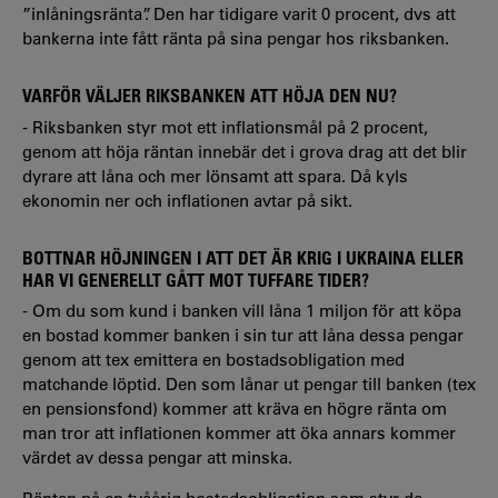
”inlåningsränta”. Den har tidigare varit 0 procent, dvs att
bankerna inte fått ränta på sina pengar hos riksbanken.
VARFÖR VÄLJER RIKSBANKEN ATT HÖJA DEN NU?
- Riksbanken styr mot ett inflationsmål på 2 procent,
genom att höja räntan innebär det i grova drag att det blir
dyrare att låna och mer lönsamt att spara. Då kyls
ekonomin ner och inflationen avtar på sikt.
BOTTNAR HÖJNINGEN I ATT DET ÄR KRIG I UKRAINA ELLER
HAR VI GENERELLT GÅTT MOT TUFFARE TIDER?
- Om du som kund i banken vill låna 1 miljon för att köpa
en bostad kommer banken i sin tur att låna dessa pengar
genom att tex emittera en bostadsobligation med
matchande löptid. Den som lånar ut pengar till banken (tex
en pensionsfond) kommer att kräva en högre ränta om
man tror att inflationen kommer att öka annars kommer
värdet av dessa pengar att minska.