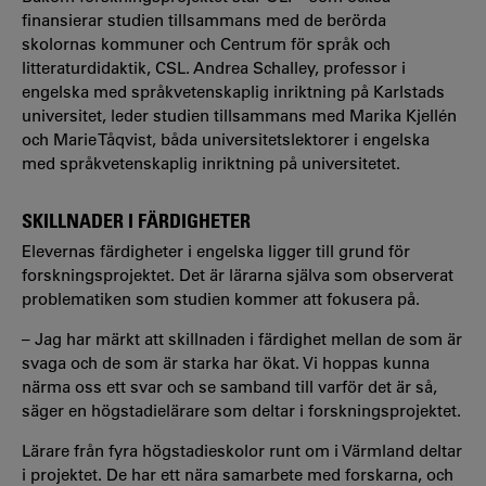
finansierar studien tillsammans med de berörda
skolornas kommuner och Centrum för språk och
litteraturdidaktik, CSL. Andrea Schalley, professor i
engelska med språkvetenskaplig inriktning på Karlstads
universitet, leder studien tillsammans med Marika Kjellén
och Marie Tåqvist, båda universitetslektorer i engelska
med språkvetenskaplig inriktning på universitetet.
SKILLNADER I FÄRDIGHETER
Elevernas färdigheter i engelska ligger till grund för
forskningsprojektet. Det är lärarna själva som observerat
problematiken som studien kommer att fokusera på.
– Jag har märkt att skillnaden i färdighet mellan de som är
svaga och de som är starka har ökat. Vi hoppas kunna
närma oss ett svar och se samband till varför det är så,
säger en högstadielärare som deltar i forskningsprojektet.
Lärare från fyra högstadieskolor runt om i Värmland deltar
i projektet. De har ett nära samarbete med forskarna, och