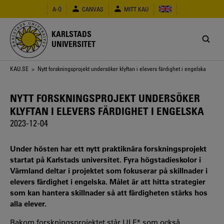
Hoppa
A-Ö
CANVAS
MITT KAU
till
huvudinnehåll
KARLSTADS
UNIVERSITET
Länkstig
KAU.SE
> Nytt forskningsprojekt undersöker klyftan i elevers färdighet i engelska
NYTT FORSKNINGSPROJEKT UNDERSÖKER
KLYFTAN I ELEVERS FÄRDIGHET I ENGELSKA
2023-12-04
Under hösten har ett nytt praktiknära forskningsprojekt
startat på Karlstads universitet. Fyra högstadieskolor i
Värmland deltar i projektet som fokuserar på skillnader i
elevers färdighet i engelska. Målet är att hitta strategier
som kan hantera skillnader så att färdigheten stärks hos
alla elever.
Bakom forskningsprojektet står ULF* som också