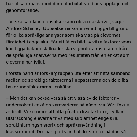
har tillsammans med dem utarbetat studiens upplägg och
genomförande.
– Vi ska samla in uppsatser som eleverna skriver, säger
Andrea Schalley. Uppsatserna kommer att ligga till grund
för olika språkliga analyser som ska visa på elevernas
färdighet i engelska. För att få en bild av vilka faktorer som
kan ligga bakom skillnader ska vi jämföra resultaten från
de språkliga analyserna med resultaten från en enkät som
eleverna har fyllt i.
I första hand är forskargruppen ute efter att hitta samband
mellan de språkliga faktorerna i uppsatserna och de olika
bakgrundsfaktorerna i enkäten.
– Men det kan också vara så att vissa av de faktorer vi
undersöker i enkäten samvarierar på något vis. Vårt fokus
är brett. Vi kommer att titta på affektiva faktorer, i vilken
utsträckning eleverna trivs med skolämnet engelska,
språkinlärningshistorik och språkanvändning i
klassrummet. Det har gjorts en hel del studier på den så