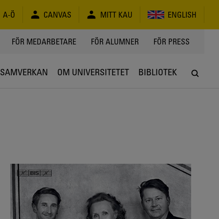
A-Ö
CANVAS
MITT KAU
ENGLISH
FÖR MEDARBETARE
FÖR ALUMNER
FÖR PRESS
SAMVERKAN
OM UNIVERSITETET
BIBLIOTEK