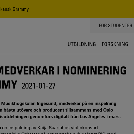
rikansk Grammy
TOPPMENY
FÖR STUDENTER
UTBILDNING
FORSKNING
MEDVERKAR I NOMINERING
MMY
2021-01-27
vid Musikhögskolan Ingesund, medverkar på en inspelning
in bästa utövare och producent tillsammans med Oslo
isutdelningen genomförs digitalt från Los Angeles i mars.
 en inspelning av Kaija Saariahos violinkonsert