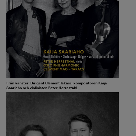
Från vänster: Dirigent Clement Takasc, kompositören Kaija
Saariaho och violinisten Peter Herrestahl.