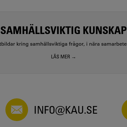
SAMHÄLLSVIKTIG KUNSKAP
utbildar kring samhällsviktiga frågor, i nära samarbet
LÄS MER
INFO@KAU.SE