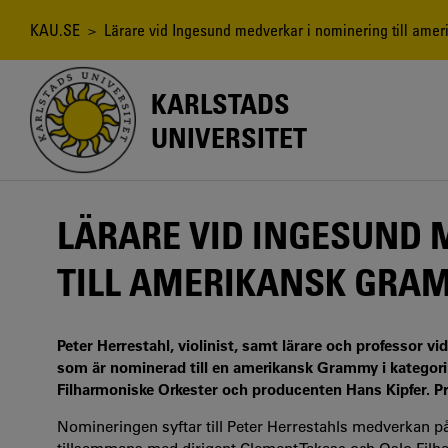
Hoppa
till
Länkstig
KAU.SE
> Lärare vid Ingesund medverkar i nominering till ame
huvudinnehåll
KARLSTADS
UNIVERSITET
LÄRARE VID INGESUND 
TILL AMERIKANSK GRA
Peter Herrestahl, violinist, samt lärare och professor 
som är nominerad till en amerikansk Grammy i kategor
Filharmoniske Orkester och producenten Hans Kipfer. Pr
Nomineringen syftar till Peter Herrestahls medverkan på