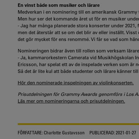
En vinst både som musiker och lärare
Medverkan i en nominering till en amerikansk Grammy t
Men hur ser det kommande året ut för en musiker unde
- Jag har många planerade stora konserter under 2021, fö
men det återstår att se om det blir av eller inställt. V
det gör mycket för ens renommé. Vi får se vad som händ
Nomineringen bidrar även till rollen som verksam lära
- Ja, kammarorkestern Camerata vid Musikhögskolan In
Ericsson, har spelat ett av de inspelade verken som är
Så det är lite kul att både studenter och lärare känner til
Hör den nominerade inspelningen av violinkonserten.
Prisutdelningen för Grammy Awards genomförs i Los An
Läs mer om nomineringarna och prisutdelningen.
FÖRFATTARE:
Charlotte Gustavsson
PUBLICERAD:
2021-01-27