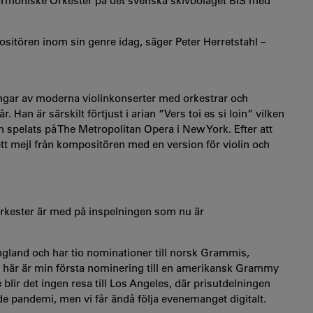
armoniske Orkester på det svenska skivbolaget BIS med
sitören inom sin genre idag, säger Peter Herretstahl –
ningar av moderna violinkonserter med orkestrar och
Han är särskilt förtjust i arian ”Vers toi es si loin” vilken
 spelats på The Metropolitan Opera i New York. Efter att
gt ett mejl från kompositören med en version för violin och
h orkester är med på inspelningen som nu är
gland och har tio nominationer till norsk Grammis,
 här är min första nominering till en amerikansk Grammy
blir det ingen resa till Los Angeles, där prisutdelningen
nde pandemi, men vi får ändå följa evenemanget digitalt.