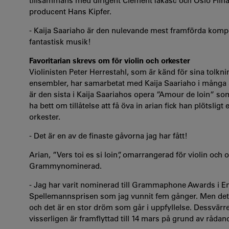
tillsammans med dirigent Clement Takasc och Oslo Filh
producent Hans Kipfer.
- Kaija Saariaho är den nulevande mest framförda kompo
fantastisk musik!
Favoritarian skrevs om för violin och orkester
Violinisten Peter Herrestahl, som är känd för sina tolk
ensembler, har samarbetat med Kaija Saariaho i många år. 
är den sista i Kaija Saariahos opera ”Amour de loin” som
ha bett om tillåtelse att få öva in arian fick han plötsli
orkester.
- Det är en av de finaste gåvorna jag har fått!
Arian, ”Vers toi es si loin”, omarrangerad för violin oc
Grammynominerad.
- Jag har varit nominerad till Grammaphone Awards i En
Spellemannsprisen som jag vunnit fem gånger. Men det
och det är en stor dröm som går i uppfyllelse. Dessvärre 
visserligen är framflyttad till 14 mars på grund av råda