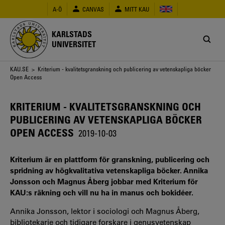
Hoppa
A-Ö
CANVAS
MITT KAU
till
huvudinnehåll
KARLSTADS
UNIVERSITET
Länkstig
KAU.SE
> Kriterium - kvalitetsgranskning och publicering av vetenskapliga böcker
Open Access
KRITERIUM - KVALITETSGRANSKNING OCH
PUBLICERING AV VETENSKAPLIGA BÖCKER
OPEN ACCESS
2019-10-03
Kriterium är en plattform för granskning, publicering och
spridning av högkvalitativa vetenskapliga böcker. Annika
Jonsson och Magnus Åberg jobbar med Kriterium för
KAU:s räkning och vill nu ha in manus och bokidéer.
Annika Jonsson, lektor i sociologi och Magnus Åberg,
bibliotekarie och tidigare forskare i genusvetenskap