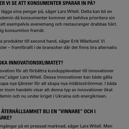
R VI SE ATT KONSUMENTER SPARAR IN PÅ?
gga sina pengar på, säger Lars Witell. Detta kan bli en
ndemin då konsumenter kommer att behöva prioritera sin
 att exempelvis evenemang och restauranger drabbas hårt.
ig konsumtion framåt.
 produkter till second hand, säger Erik Wästlund. Vi
ter – framförallt i de branscher där det finns bra alternativ.
SKA INNOVATIONSKLIMATET?
novation för att förbättra kundupplevelser till innovationer
”, säger Lars Witell. Dessa innovationer kan både gälla
skapa nya tjänster för att skapa nya intäktsströmmar. I båda
dier inom handeln visar att denna typ av innovationer ökat
andemin och nu under kriget i Ukraina och energikrisen.
ÅTERHÅLLSAMHET BLI EN ”VINNARE” OCH I
ÄRKE?
amgångar på en pressad marknad, säger Lars Witell. Men