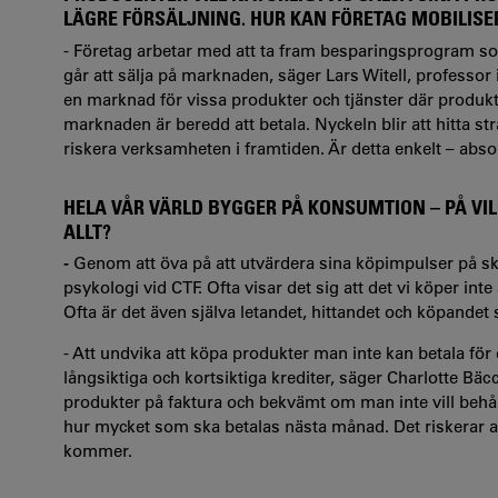
LÄGRE FÖRSÄLJNING. HUR KAN FÖRETAG MOBILIS
- Företag arbetar med att ta fram besparingsprogram so
går att sälja på marknaden, säger Lars Witell, professo
en marknad för vissa produkter och tjänster där produkt
marknaden är beredd att betala. Nyckeln blir att hitta s
riskera verksamheten i framtiden. Är detta enkelt – absol
HELA VÅR VÄRLD BYGGER PÅ KONSUMTION – PÅ VIL
ALLT?
-
Genom att öva på att utvärdera sina köpimpulser på skal
psykologi vid CTF. Ofta visar det sig att det vi köper inte
Ofta är det även själva letandet, hittandet och köpandet
- Att undvika att köpa produkter man inte kan betala för 
långsiktiga och kortsiktiga krediter, säger Charlotte Bä
produkter på faktura och bekvämt om man inte vill behålla
hur mycket som ska betalas nästa månad. Det riskerar at
kommer.