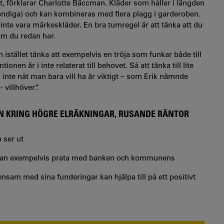
t, förklarar
Charlotte Bäccman
. Kläder som håller i längden
 trendiga) och kan kombineras med flera plagg i garderoben.
inte vara märkeskläder. En bra tumregel är att tänka att du
om du redan har.
 istället tänka att exempelvis en tröja som funkar både till
nen är i inte relaterat till behovet. Så att tänka till lite
inte nåt man bara vill ha är viktigt – som Erik nämnde
 villhöver”.
ORON KRING HÖGRE ELRÄKNINGAR, RUSANDE RÄNTOR
 ser ut
an kan exempelvis prata med banken och kommunens
nsam med sina funderingar kan hjälpa till på ett positivt