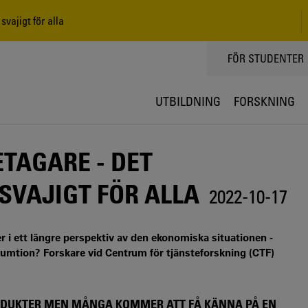
vajigt för alla
TOPPMENY
FÖR STUDENTER
UTBILDNING
FORSKNING
TAGARE - DET
SVAJIGT FÖR ALLA
2022-10-17
i ett längre perspektiv av den ekonomiska situationen -
nsumtion? Forskare vid Centrum för tjänsteforskning (CTF)
RODUKTER MEN MÅNGA KOMMER ATT FÅ KÄNNA PÅ EN