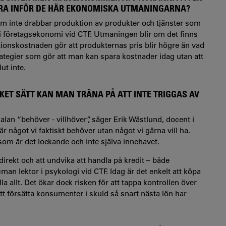
ERA INFÖR DE HÄR EKONOMISKA UTMANINGARNA?
m inte drabbar produktion av produkter och tjänster som
r i företagsekonomi vid CTF. Utmaningen blir om det finns
ionskostnaden gör att produkternas pris blir högre än vad
trategier som gör att man kan spara kostnader idag utan att
ut inte.
KET SÄTT KAN MAN TRÄNA PÅ ATT INTE TRIGGAS AV
an ”behöver - villhöver”, säger Erik Wästlund, docent i
 är något vi faktiskt behöver utan något vi gärna vill ha.
 som är det lockande och inte själva innehavet.
direkt och att undvika att handla på kredit – både
ccman
lektor i psykologi vid CTF. Idag är det enkelt att köpa
 allt. Det ökar dock risken för att tappa kontrollen över
t försätta konsumenter i skuld så snart nästa lön har