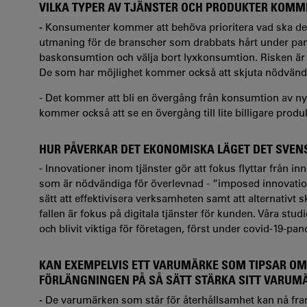
VILKA TYPER AV TJÄNSTER OCH PRODUKTER KOMME
-
Konsumenter kommer att behöva prioritera vad ska de lä
utmaning för de branscher som drabbats hårt under pa
baskonsumtion och välja bort lyxkonsumtion. Risken är
De som har möjlighet kommer också att skjuta nödvänd
- Det kommer att bli en övergång från konsumtion av nya
kommer också att se en övergång till lite billigare produk
HUR PÅVERKAR DET EKONOMISKA LÄGET DET SVEN
- Innovationer inom tjänster gör att fokus flyttar från in
som är nödvändiga för överlevnad - ”imposed innovations
sätt att effektivisera verksamheten samt att alternativt 
fallen är fokus på digitala tjänster för kunden. Våra stu
och blivit viktiga för företagen, först under covid-19-p
KAN EXEMPELVIS ETT VARUMÄRKE SOM TIPSAR OM 
FÖRLÄNGNINGEN PÅ SÅ SÄTT STÄRKA SITT VARUM
-
De varumärken som står för återhållsamhet kan nå fr