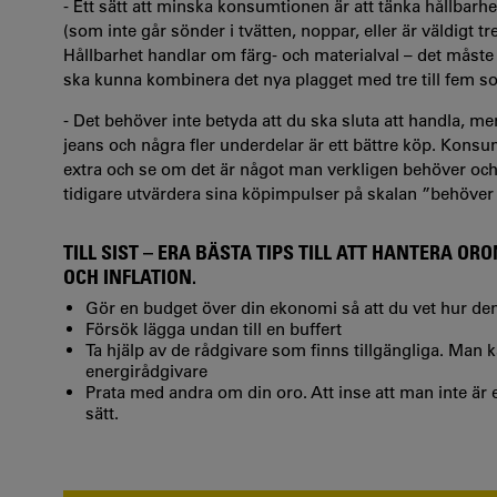
- Ett sätt att minska konsumtionen är att tänka hållbarhe
(som inte går sönder i tvätten, noppar, eller är väldigt
Hållbarhet handlar om färg- och materialval – det måste 
ska kunna kombinera det nya plagget med tre till fem s
- Det behöver inte betyda att du ska sluta att handla, men
jeans och några fler underdelar är ett bättre köp. Konsumtio
extra och se om det är något man verkligen behöver och 
tidigare utvärdera sina köpimpulser på skalan ”behöver -
TILL SIST – ERA BÄSTA TIPS TILL ATT HANTERA 
OCH INFLATION.
Gör en budget över din ekonomi så att du vet hur den
Försök lägga undan till en buffert
Ta hjälp av de rådgivare som finns tillgängliga. M
energirådgivare
Prata med andra om din oro. Att inse att man inte är e
sätt.