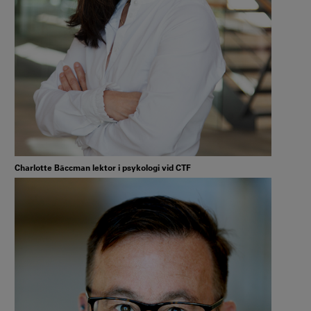
Charlotte Bäccman lektor i psykologi vid CTF