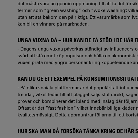
det måste vara en genuin uppmaning till att ta det försi
termer som ”green washing” och ”woke washing”, vilke
utan att stå bakom den på riktigt. Ett varumärke som lyc
kan bli en vinnare på marknaden.
UNGA VUXNA DÅ – HUR KAN DE FÅ STÖD I DE HÄR
- Dagens unga vuxna påverkas ständigt av influencers och
svårt att stå emot köpimpulser och hålla en ekonomisk
vuxen
prata med yngre personer kring köpbeteende kan 
KAN DU GE ETT EXEMPEL PÅ KONSUMTIONSSITUAT
- På olika sociala plattformar är det populärt att influe
trendar, vilket leder till att plagget säljs slut direkt, säge
provar och kombinerar det ibland med inslag där följarna
Oftast är det ”fast fashion” vilket innebär billiga kläde
kvalitetsmässigt. Detta uppmuntrar följarna till ett kor
HUR SKA MAN DÅ FÖRSÖKA TÄNKA KRING DE HÄR 