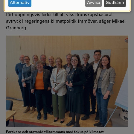
- Det var ett informellt och mycket öppet utbyte av
OCH
Alternativ
Avvisa
Godkänn
forskningsresultat, aktuella problem och möjligheter som
COOKIES
förhoppningsvis leder till ett visst kunskapsbaserat
avtryck i regeringens klimatpolitik framöver, säger Mikael
Granberg.
Forskare och statsråd tillsammans med fokus på klimatet