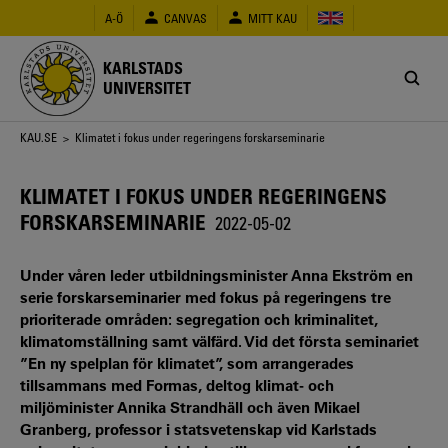
Hoppa
A-Ö
CANVAS
MITT KAU
till
huvudinnehåll
KARLSTADS
UNIVERSITET
Länkstig
KAU.SE
> Klimatet i fokus under regeringens forskarseminarie
KLIMATET I FOKUS UNDER REGERINGENS
FORSKARSEMINARIE
2022-05-02
Under våren leder utbildningsminister Anna Ekström en
serie forskarseminarier med fokus på regeringens tre
prioriterade områden: segregation och kriminalitet,
klimatomställning samt välfärd. Vid det första seminariet
”En ny spelplan för klimatet”, som arrangerades
tillsammans med Formas, deltog klimat- och
miljöminister Annika Strandhäll och även Mikael
Granberg, professor i statsvetenskap vid Karlstads