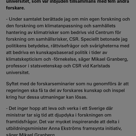
universitet, som var inbjuden tillsammans med fem andra
forskare.
- Under samtalet berättade jag om min egen forskning och
den forskning om klimatanpassning och samhällets
hantering av klimatrisker som bedrivs vid Centrum för
forskning om samhällsrisker, CSR. Speciellt betonade jag
politikens betydelse, rättvisefrågor och svårigheterna med
att bedriva en kunskapsbaserad politik i tider av
klimatskepticism och -förnekelse, säger Mikael Granberg,
professor i statsvetenskap och CSR vid Karlstads
universitet.
Syftet med de forskarseminarier som nu genomförs är att
regeringen ska få ta del av forskares kunskap och inspel
kring hur dessa utmaningar kan lösas.
- Det inger hopp att leva och verka i ett Sverige där
ministrar tar sig tid att djupdyka i forskningen om
framtidsfrågor. Det var mycket inspirerande att delta i
utbildningsminister Anna Ekströms framsynta initiativ,
säger Mikael Granberg.