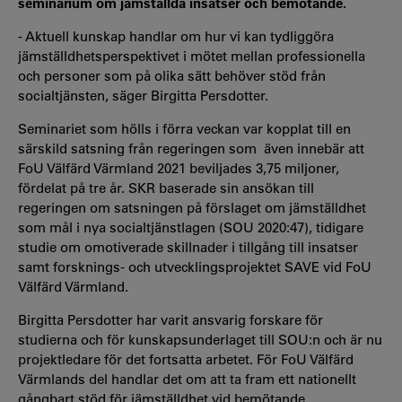
seminarium om jämställda insatser och bemötande.
-
Aktuell kunskap handlar om hur vi kan tydliggöra
jämställdhetsperspektivet i mötet mellan professionella
och personer som på olika sätt behöver stöd från
socialtjänsten, säger Birgitta Persdotter.
S
eminariet som hölls i förra veckan var kopplat till en
särskild satsning från regeringen som även innebär att
FoU Välfärd Värmland 2021 beviljades 3,75 miljoner,
fördelat på tre år. SKR baserade sin ansökan till
regeringen om satsningen på förslaget om jämställdhet
som mål i nya socialtjänstlagen (SOU 2020:47), tidigare
studie om omotiverade skillnader i tillgång till insatser
samt forsknings- och utvecklingsprojektet SAVE vid FoU
Välfärd Värmland.
Birgitta Persdotter har varit ansvarig forskare för
studierna och för kunskapsunderlaget till SOU:n och är nu
projektledare för det fortsatta arbetet. För FoU Välfärd
Värmlands del handlar det om
att ta fram ett nationellt
gångbart stöd för jämställdhet vid bemötande,