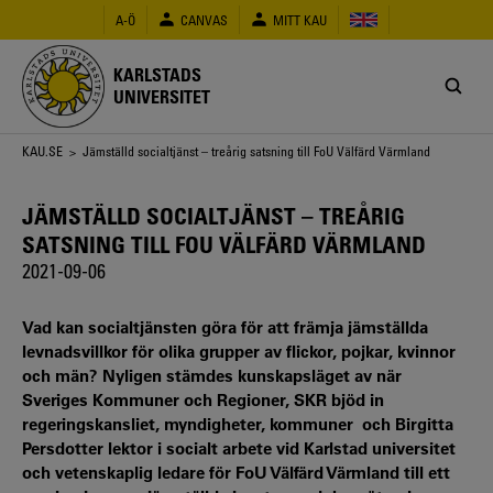
Hoppa
A-Ö
CANVAS
MITT KAU
till
huvudinnehåll
KARLSTADS
UNIVERSITET
Länkstig
KAU.SE
> Jämställd socialtjänst – treårig satsning till FoU Välfärd Värmland
JÄMSTÄLLD SOCIALTJÄNST – TREÅRIG
SATSNING TILL FOU VÄLFÄRD VÄRMLAND
2021-09-06
Vad kan socialtjänsten göra för att främja jämställda
levnadsvillkor för olika grupper av flickor, pojkar, kvinnor
och män? Nyligen stämdes kunskapsläget av när
Sveriges Kommuner och Regioner, SKR bjöd in
regeringskansliet, myndigheter, kommuner och Birgitta
Persdotter lektor i socialt arbete vid Karlstad universitet
och vetenskaplig ledare för FoU Välfärd Värmland till ett