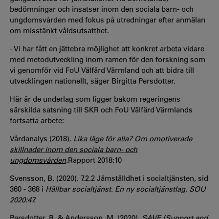
bedömningar och insatser inom den sociala barn- och
ungdomsvården med fokus på utredningar efter anmälan
om misstänkt våldsutsatthet.
-
Vi har fått en jättebra möjlighet att konkret arbeta vidare
med metodutveckling inom ramen för den forskning som
vi genomför vid FoU Välfärd Värmland och att bidra till
utvecklingen nationellt, säger Birgitta Persdotter.
Här är de underlag som ligger bakom regeringens
särskilda satsning till SKR och FoU Välfärd Värmlands
fortsatta arbete:
Vårdanalys (2018).
Lika läge för alla? Om omotiverade
skillnader inom den sociala barn- och
ungdomsvården
.
Rapport 2018:10
Svensson, B. (2020). 7.2.2 Jämställdhet i socialtjänsten, sid
360 - 368 i
Hållbar socialtjänst.
En ny socialtjänstlag. SOU
2020:47.
Persdotter, B. & Andersson, M. (2020).
SAVE (Support and