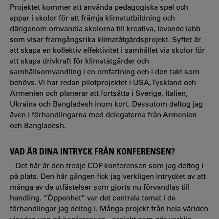
Projektet kommer att använda pedagogiska spel och
appar i skolor för att främja klimatutbildning och
därigenom omvandla skolorna till kreativa, levande labb
som visar framgångsrika klimatåtgärdsprojekt. Syftet är
att skapa en kollektiv effektivitet i samhället via skolor för
att skapa drivkraft för klimatåtgärder och
samhällsomvandling i en omfattning och i den takt som
behövs. Vi har redan pilotprojektet i USA, Tyskland och
Armenien och planerar att fortsätta i Sverige, Italien,
Ukraina och Bangladesh inom kort. Dessutom deltog jag
även i förhandlingarna med delegaterna från Armenien
och Bangladesh.
VAD ÄR DINA INTRYCK FRÅN KONFERENSEN?
– Det här är den tredje COP-konferensen som jag deltog i
på plats. Den här gången fick jag verkligen intrycket av att
många av de utfästelser som gjorts nu förvandlas till
handling. ”Öppenhet” var det centrala temat i de
förhandlingar jag deltog i. Många projekt från hela världen