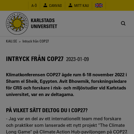
Hoppa
A-Ö
CANVAS
MITT KAU
till
huvudinnehåll
KARLSTADS
UNIVERSITET
Länkstig
KAU.SE
> Intryck från COP27
INTRYCK FRÅN COP27
2023-01-09
Klimatkonferensen COP27 ägde rum 6-18 november 2022 i
Sharm el Sheik, Egypten. Avit Bhowmik, forskningsledare
för CRS och forskare i risk- och miljöstudier vid Karlstads
universitet, var en av deltagarna.
PÅ VILKET SÄTT DELTOG DU I COP27?
- Jag var en del av ett internationellt team med forskare
och praktiker som lanserade ett nytt projekt "The Climate
Long Game" på Climate Action Hub-paviljongen på COP27.