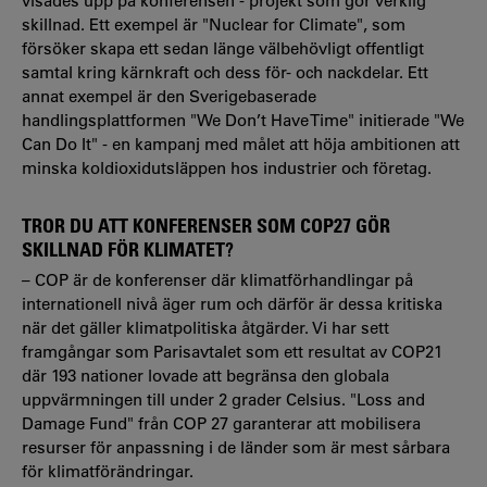
visades upp på konferensen - projekt som gör verklig
skillnad. Ett exempel är "Nuclear for Climate", som
försöker skapa ett sedan länge välbehövligt offentligt
samtal kring kärnkraft och dess för- och nackdelar. Ett
annat exempel är den Sverigebaserade
handlingsplattformen "We Don’t Have Time" initierade "We
Can Do It" - en kampanj med målet att höja ambitionen att
minska koldioxidutsläppen hos industrier och företag.
TROR DU ATT KONFERENSER SOM COP27 GÖR
SKILLNAD FÖR KLIMATET?
– COP är de konferenser där klimatförhandlingar på
internationell nivå äger rum och därför är dessa kritiska
när det gäller klimatpolitiska åtgärder. Vi har sett
framgångar som Parisavtalet som ett resultat av COP21
där 193 nationer lovade att begränsa den globala
uppvärmningen till under 2 grader Celsius. "Loss and
Damage Fund" från COP 27 garanterar att mobilisera
resurser för anpassning i de länder som är mest sårbara
för klimatförändringar.