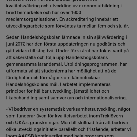
kvalitetssäkring och utveckling av ekonomiutbildning i
bred bemärkelse och har över 1600
medlemsorganisationer. En ackreditering innebär ett
utvecklingsarbete som förväntas ta mellan fem och sju år.
Sedan Handelshögskolan lämnade in sin självvärdering i
juni 2017, har den första uppdateringen nu godkänts och
gått vidare till steg två. Under förra året har fokus varit på
att säkerställa och följa upp Handelshögskolans
gemensamma lärandemål. Utbildningsprogrammen, har
utformats så att studenterna har möjlighet att nå de
färdigheter och förmågor som kännetecknar
Handelshögskolans mål. I arbetet implementeras
principer för hållbar utveckling, jämställdhet och
likabehandling samt samverkan och internationalisering.
- Vi bedriver en systematisk verksamhetsutveckling, något
som fungerar även för kvalitetsarbetet inom Treklövern
och UKÄ:s granskningar. Men till skillnad från att bedriva
olika utvecklingsinitiativ parallellt och fristående, arbetar vi
inom AACSB kontinuerligt med hela program som