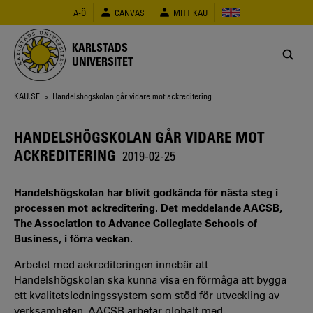
Hoppa
A-Ö
CANVAS
MITT KAU
till
huvudinnehåll
KARLSTADS
UNIVERSITET
Länkstig
KAU.SE
> Handelshögskolan går vidare mot ackreditering
HANDELSHÖGSKOLAN GÅR VIDARE MOT
ACKREDITERING
2019-02-25
Handelshögskolan har blivit godkända för nästa steg i
processen mot ackreditering. Det meddelande AACSB,
The Association to Advance Collegiate Schools of
Business, i förra veckan.
Arbetet med ackrediteringen innebär att
Handelshögskolan ska kunna visa en förmåga att bygga
ett kvalitetsledningssystem som stöd för utveckling av
verksamheten. AACSB arbetar globalt med