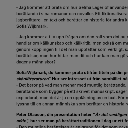
- Jag kommer att prata om hur Selma Lagerlöf använder de
berättande i sina romaner och noveller. Ett fiktionaliser
jagberättare i en text och berättar en historia för andra k
Sofia Wijkmark.
- Jag kommer att ta upp frågan om den roll som det auten
handlar om källkunskap och källkritik, men också om mag
genom kopplingen till det man uppfattar som verkligt, sä
berättelser, men hur hittar man dit och hur kan man göra 
dagens människor?
Sofia Wijkmark, du kommer prata utifrån titeln på din p
skönlitteraturen
”. Hur ser intresset ut från samhället n
- Det beror på vad man menar med muntlig berättande. Fö
berättande som bygger på ett skrivet manuskript, säger S
exploderat, men det är ju en uppläsning av en text. För 
lyssna till en annan människa som berättar en historia r
Peter Olauson, din presentation heter ”
Är det verkligen
arkiv”,
hur ser man på berättartraditionen i dag ur ett 
- Den muntliga berättelsen är en grund för det som också