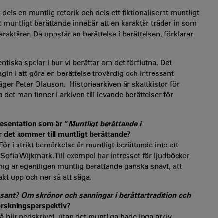
ls en muntlig retorik och dels ett fiktionaliserat muntligt
at muntligt berättande innebär att en karaktär träder in som
araktärer. Då uppstår en berättelse i berättelsen, förklarar
tiska spelar i hur vi berättar om det förflutna. Det
in i att göra en berättelse trovärdig och intressant
ger Peter Olauson. Historiearkiven är skattkistor för
det man finner i arkiven till levande berättelser för
resentation som är ”
Muntligt berättande i
är det kommer till muntligt berättande?
r i strikt bemärkelse är muntligt berättande inte ett
ofia Wijkmark. Till exempel har intresset för ljudböcker
mig är egentligen muntlig berättande ganska snävt, att
akt upp och ner så att säga.
 sant? Om skrönor och sanningar i berättartradition och
forskningsperspektiv?
 blir nedskrivet, utan det muntliga hade inga arkiv