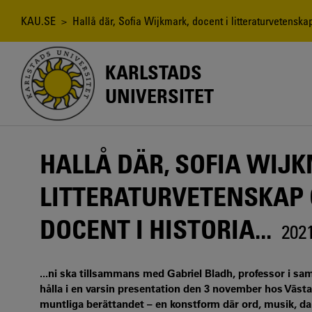
Hoppa
till
Länkstig
KAU.SE
> Hallå där, Sofia Wijkmark, docent i litteraturvetenskap
huvudinnehåll
KARLSTADS
UNIVERSITET
HALLÅ DÄR, SOFIA WIJK
LITTERATURVETENSKAP 
DOCENT I HISTORIA...
202
...ni ska tillsammans med Gabriel Bladh, professor i sam
hålla i en varsin presentation den 3 november hos Västa
muntliga berättandet – en konstform där ord, musik, d