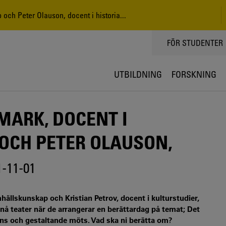
 och Peter Olauson, docent i historia...
TOPPMENY
FÖR STUDENTER
UTBILDNING
FORSKNING
MARK, DOCENT I
OCH PETER OLAUSON,
1-11-01
hällskunskap och Kristian Petrov, docent i kulturstudier,
nå teater när de arrangerar en berättardag på temat; Det
ans och gestaltande möts. Vad ska ni berätta om?