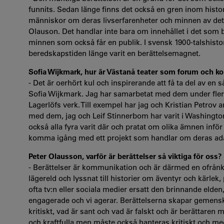
funnits. Sedan länge finns det också en gren inom hist
människor om deras livserfarenheter och minnen av det för
Olauson. Det handlar inte bara om innehållet i det som b
minnen som också får en publik. I svensk 1900-talshist
beredskapstiden länge varit en berättelsemagnet.
Sofia Wijkmark, hur är Västanå teater som forum och ko
- Det är oerhört kul och inspirerande att få ta del av en 
Sofia Wijkmark. Jag har samarbetat med dem under flera 
Lagerlöfs verk. Till exempel har jag och Kristian Petrov 
med dem, jag och Leif Stinnerbom har varit i Washingto
också alla fyra varit där och pratat om olika ämnen infö
komma igång med ett projekt som handlar om deras ada
Peter Olausson, varför är berättelser så viktiga för oss?
- Berättelser är kommunikation och är därmed en ofrånkom
lägereld och lyssnat till historier om äventyr och kärlek
ofta tv:n eller sociala medier ersatt den brinnande elden
engagerade och vi agerar. Berättelserna skapar gemensk
kritiskt, vad är sant och vad är falskt och är berättaren
och kraftfulla men måste också hanteras kritiskt och me