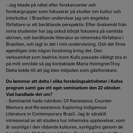
- Jag letade på nätet efter forskarcenter och
forskargrupper som fokuserar på studier om kultur och
interkultur. I Brasilien undervisar jag om engelska
författare ur ett berättande perspektiv. Efter önskemål från
mina studenter har jag också börjat fokusera på samtida
skriven, och berättande litteratur av inhemska författare i
Brasilien, och lagt in det i min undervisning. Och det finns
egentligen inte någon forskning kring det. Den
verksamhet som bedrivs inom Kufo passade väldigt bra in
på mitt område så jag kontaktade Maria Holmgren Troy.
Detta ledde till att jag blev inbjuden som gästforskare.
Du kommer att delta i olika forskningsaktiviteter i Kufos
program samt gav ett eget seminarium den 22 oktober.
Vad handlade det om?
- Seminariet hade rubriken; Of Resistance, Counter-
Memory and Re-existence: Exploring Indigenous
Literature in Contemporary Brazil. Jag är särskilt
intresserad av att studera hur inhemska upplevelser, som
är osynliga i den rådande kulturen, synliggörs genom de