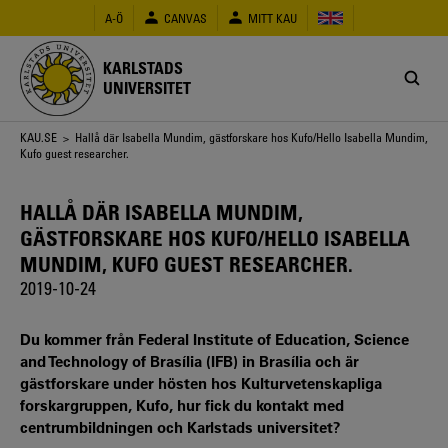
Hoppa
A-Ö
CANVAS
MITT KAU
till
huvudinnehåll
KARLSTADS
UNIVERSITET
Länkstig
KAU.SE
> Hallå där Isabella Mundim, gästforskare hos Kufo/Hello Isabella Mundim,
Kufo guest researcher.
HALLÅ DÄR ISABELLA MUNDIM,
GÄSTFORSKARE HOS KUFO/HELLO ISABELLA
MUNDIM, KUFO GUEST RESEARCHER.
2019-10-24
Du kommer från Federal Institute of Education, Science
and Technology of Brasília (IFB) in Brasília och är
gästforskare under hösten hos Kulturvetenskapliga
forskargruppen, Kufo, hur fick du kontakt med
centrumbildningen och Karlstads universitet?