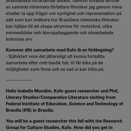
brasilianska författarnas böcker. Genom utvalda skrifter
av samtida inhemska författare försöker jag genom mina
studier ta upp frågor om synlighet och representation på
sätt som kan indikera hur Brasiliens inhemska litteratur
kan hjälpa till att skapa utrymme för motstånd, olika
minnesbilder och återuppbyggande och obearbetade
koloniala arv.
Kommer ditt samarbete med Kufo få en förlängning?
- Självklart vore det jätteroligt att kunna fortsätta
samarbeta efter mitt besök här. Vi får kika på de
möjligheter som finns och se vad vi kan hitta på.
------------------
Hello Isabella Mundim, Kufo guest researcher and Phd,
Literary Studies/Comparative Literature visiting from
Federal Institute of Education, Science and Technology of
Brasília (IFB) in Brasília.
You will be a guest researcher this fall with the Research
Group for Culture Studies, Kufo. How did you get in