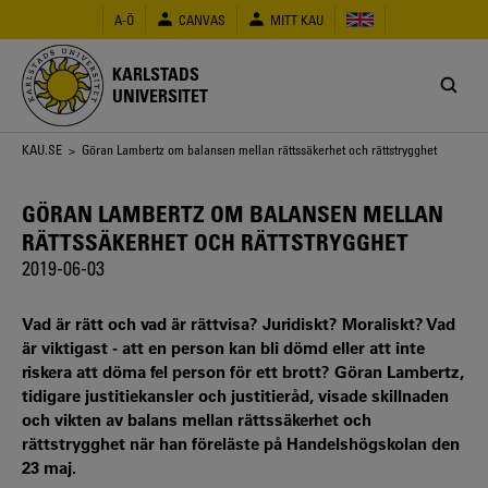
Hoppa
A-Ö
CANVAS
MITT KAU
till
huvudinnehåll
KARLSTADS
UNIVERSITET
Länkstig
KAU.SE
> Göran Lambertz om balansen mellan rättssäkerhet och rättstrygghet
GÖRAN LAMBERTZ OM BALANSEN MELLAN
RÄTTSSÄKERHET OCH RÄTTSTRYGGHET
2019-06-03
Vad är rätt och vad är rättvisa? Juridiskt? Moraliskt? Vad
är viktigast - att en person kan bli dömd eller att inte
riskera att döma fel person för ett brott? Göran Lambertz,
tidigare justitiekansler och justitieråd, visade skillnaden
och vikten av balans mellan rättssäkerhet och
rättstrygghet när han föreläste på Handelshögskolan den
23 maj.