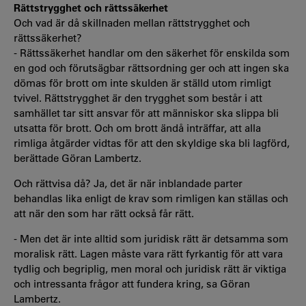
Rättstrygghet och rättssäkerhet
Och vad är då skillnaden mellan rättstrygghet och
rättssäkerhet?
- Rättssäkerhet handlar om den säkerhet för enskilda som
en god och förutsägbar rättsordning ger och att ingen ska
dömas för brott om inte skulden är ställd utom rimligt
tvivel. Rättstrygghet är den trygghet som består i att
samhället tar sitt ansvar för att människor ska slippa bli
utsatta för brott. Och om brott ändå inträffar, att alla
rimliga åtgärder vidtas för att den skyldige ska bli lagförd,
berättade Göran Lambertz.
Och rättvisa då? Ja, det är när inblandade parter
behandlas lika enligt de krav som rimligen kan ställas och
att när den som har rätt också får rätt.
- Men det är inte alltid som juridisk rätt är detsamma som
moralisk rätt. Lagen måste vara rätt fyrkantig för att vara
tydlig och begriplig, men moral och juridisk rätt är viktiga
och intressanta frågor att fundera kring, sa Göran
Lambertz.