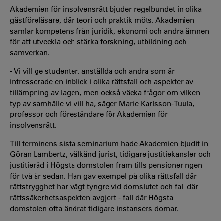
Akademien för insolvensrätt bjuder regelbundet in olika
gästföreläsare, där teori och praktik möts. Akademien
samlar kompetens från juridik, ekonomi och andra ämnen
för att utveckla och stärka forskning, utbildning och
samverkan.
- Vi vill ge studenter, anställda och andra som är
intresserade en inblick i olika rättsfall och aspekter av
tillämpning av lagen, men också väcka frågor om vilken
typ av samhälle vi vill ha, säger Marie Karlsson-Tuula,
professor och föreståndare för Akademien för
insolvensrätt.
Till terminens sista seminarium hade Akademien bjudit in
Göran Lambertz, välkänd jurist, tidigare justitiekansler och
justitieråd i Högsta domstolen fram tills pensioneringen
för två år sedan. Han gav exempel på olika rättsfall där
rättstrygghet har vägt tyngre vid domslutet och fall där
rättssäkerhetsaspekten avgjort - fall där Högsta
domstolen ofta ändrat tidigare instansers domar.