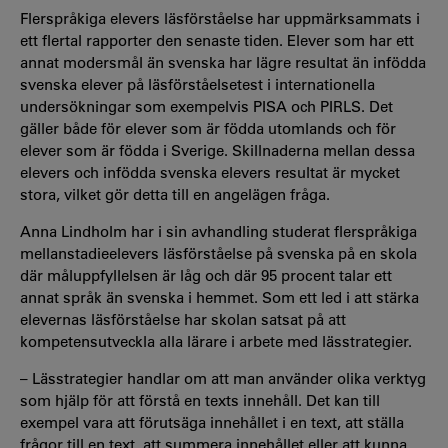
Flerspråkiga elevers läsförståelse har uppmärksammats i
ett flertal rapporter den senaste tiden. Elever som har ett
annat modersmål än svenska har lägre resultat än infödda
svenska elever på läsförståelsetest i internationella
undersökningar som exempelvis PISA och PIRLS. Det
gäller både för elever som är födda utomlands och för
elever som är födda i Sverige. Skillnaderna mellan dessa
elevers och infödda svenska elevers resultat är mycket
stora, vilket gör detta till en angelägen fråga.
Anna Lindholm har i sin avhandling studerat flerspråkiga
mellanstadieelevers läsförståelse på svenska på en skola
där måluppfyllelsen är låg och där 95 procent talar ett
annat språk än svenska i hemmet. Som ett led i att stärka
elevernas läsförståelse har skolan satsat på att
kompetensutveckla alla lärare i arbete med lässtrategier.
– Lässtrategier handlar om att man använder olika verktyg
som hjälp för att förstå en texts innehåll. Det kan till
exempel vara att förutsäga innehållet i en text, att ställa
frågor till en text, att summera innehållet eller att kunna