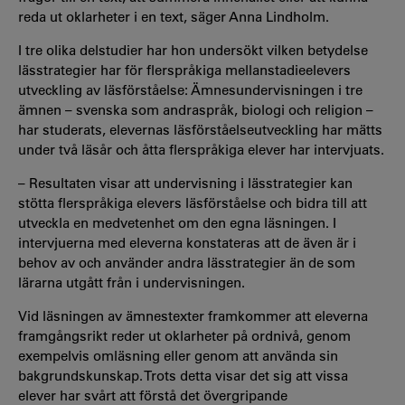
reda ut oklarheter i en text, säger Anna Lindholm.
I tre olika delstudier har hon undersökt vilken betydelse
lässtrategier har för flerspråkiga mellanstadieelevers
utveckling av läsförståelse: Ämnesundervisningen i tre
ämnen – svenska som andraspråk, biologi och religion –
har studerats, elevernas läsförståelseutveckling har mätts
under två läsår och åtta flerspråkiga elever har intervjuats.
– Resultaten visar att undervisning i lässtrategier kan
stötta flerspråkiga elevers läsförståelse och bidra till att
utveckla en medvetenhet om den egna läsningen. I
intervjuerna med eleverna konstateras att de även är i
behov av och använder andra lässtrategier än de som
lärarna utgått från i undervisningen.
Vid läsningen av ämnestexter framkommer att eleverna
framgångsrikt reder ut oklarheter på ordnivå, genom
exempelvis omläsning eller genom att använda sin
bakgrundskunskap. Trots detta visar det sig att vissa
elever har svårt att förstå det övergripande