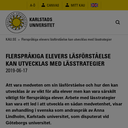
Hoppa
A-Ö
CANVAS
MITT KAU
till
huvudinnehåll
KARLSTADS
UNIVERSITET
Länkstig
KAU.SE
> Flerspråkiga elevers läsförståelse kan utvecklas med lässtrategier
FLERSPRÅKIGA ELEVERS LÄSFÖRSTÅELSE
KAN UTVECKLAS MED LÄSSTRATEGIER
2019-06-17
Att vara medveten om sin läsförståelse och hur den kan
utvecklas är av vikt för alla elever men kan vara särskilt
viktigt för flerspråkiga elever. Arbete med lässtrategier
kan vara ett led i att utveckla en sådan medvetenhet, visar
en avhandling i svenska som andraspråk av Anna
Lindholm, Karlstads universitet, som disputerat vid
Göteborgs universitet.