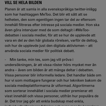
VILL SE HELA BILDEN
Planen är att samla in alla svenskspråkiga twitter-inlägg
som har hashtaggen MeToo. Det blir ett sätt att se
helheten, den som egentligen ingen tar del av eftersom
innehåll filtreras efter intresse på sociala medier. Hon ska
även göra intervjuer med de som deltagit i #MeToo-
debatten i sociala medier, för att se hur de upplevde att
vara en del av den här globala rörelsen, varför de deltog,
och hur de upplevde just den digitala aktivismen – att
använda sociala medier för politisk debatt.
- Min tanke, min tes, som jag vill pröva i
undersökningen, är att vissa röster hörs mycket mer än
andra – även om bilden är att många deltar i debatten.
Vissa personer blir informella ledare. Det handlar både om
hur vi som mottagare fungerar och hur tekniken bakom de
sociala medieplattformarna är utformad. Algoritmerna
som sorterar innehållet i sociala medier premierar ett
visst innehåll och vissa personer, utifrån hur populära de
är. Det tror jag gör att enkla budskap med enkla,