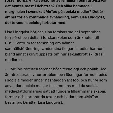
röster hörda. Vilka versioner av feminism och rättvisa var
det syntes mest i debatten? Och vilka hamnade i
marginalen i svenska #MeToo på sociala medier? Det är
ämnet för en kommande avhandling, som Lisa Lindqvist,
doktorand i sociologi arbetar med.
Lisa Lindqvist började sina forskarstudier i september
förra året och deltar i forskarskolan som är knuten till
CRS, Centrum för forskning om hållbar
samhällsförändring. Under sina tidigare studier har hon
bland annat skrivit uppsats om hur sexualbrott skildras i
medierna.
- MeToo-rörelsen förenar både teknologi och politik. Jag
är intresserad av hur problem och lösningar formulerades
i sociala medier under hashtaggen MeToo, och hur vi som
använder sociala medier tillsammans med de sociala
medieplattformarnas sätt att fungera tillsammans skapar,
formar och sorterar de texter och bilder som #MeToo
består av, berättar Lisa Lindqvist.