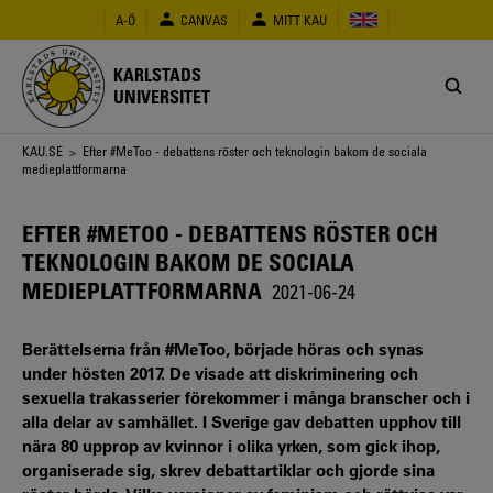
Hoppa
A-Ö
CANVAS
MITT KAU
till
huvudinnehåll
KARLSTADS
UNIVERSITET
Länkstig
KAU.SE
> Efter #MeToo - debattens röster och teknologin bakom de sociala
medieplattformarna
EFTER #METOO - DEBATTENS RÖSTER OCH
TEKNOLOGIN BAKOM DE SOCIALA
MEDIEPLATTFORMARNA
2021-06-24
Berättelserna från #MeToo, började höras och synas
under hösten 2017. De visade att diskriminering och
sexuella trakasserier förekommer i många branscher och i
alla delar av samhället. I Sverige gav debatten upphov till
nära 80 upprop av kvinnor i olika yrken, som gick ihop,
organiserade sig, skrev debattartiklar och gjorde sina