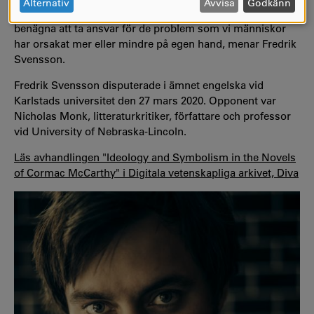
OCH
Alternativ
Avvisa
Godkänn
här njutningen också skulle kunna göra oss mindre
COOKIES
benägna att ta ansvar för de problem som vi människor
har orsakat mer eller mindre på egen hand, menar Fredrik
Svensson.
Fredrik Svensson disputerade i ämnet engelska vid
Karlstads universitet den 27 mars 2020. Opponent var
Nicholas Monk, litteraturkritiker, författare och professor
vid University of Nebraska-Lincoln.
Läs avhandlingen "Ideology and Symbolism in the Novels
of Cormac McCarthy" i Digitala vetenskapliga arkivet, Diva