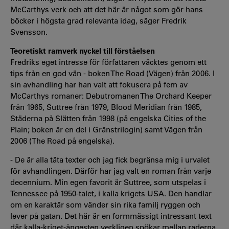
McCarthys verk och att det här är något som gör hans
böcker i högsta grad relevanta idag, säger Fredrik
Svensson.
Teoretiskt ramverk nyckel till förståelsen
Fredriks eget intresse för författaren väcktes genom ett
tips från en god vän - boken The Road (Vägen) från 2006. I
sin avhandling har han valt att fokusera på fem av
McCarthys romaner: Debutromanen The Orchard Keeper
från 1965, Suttree från 1979, Blood Meridian från 1985,
Städerna på Slätten från 1998 (på engelska Cities of the
Plain; boken är en del i Gränstrilogin) samt Vägen från
2006 (The Road på engelska).
- De är alla täta texter och jag fick begränsa mig i urvalet
för avhandlingen. Därför har jag valt en roman från varje
decennium. Min egen favorit är Suttree, som utspelas i
Tennessee på 1950-talet, i kalla krigets USA. Den handlar
om en karaktär som vänder sin rika familj ryggen och
lever på gatan. Det här är en formmässigt intressant text
där kalla-kriget-ångesten verkligen spökar mellan raderna.