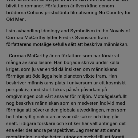
blivit tio romaner. Författaren är även känd genom
bröderna Cohens prisbelönta filmatisering No Country for
Old Men.
I sin avhandling Ideology and Symbolism in the Novels of
Cormac McCarthy lyfter Fredrik Svensson fram
författarens motsägelsefulla sätt att beskriva människan.
- Cormac McCarthy är en författare som har förvirrat
många av sina läsare. Han började skriva under kalla
kriget, som ju var en tid då insikten om människans
förmåga att ödelägga hela planeten växte fram. Han
beskriver människans plats i universum ur ett kosmiskt
perspektiv, med stort fokus på vår påverkan på
omgivningen och vårt ansvar för miljön. Motsägelsefullt
nog beskrivs människan som en medveten individ med
förmåga att påverka den globala utvecklingen, men som
helt obetydlig och utan ansvar när saker och ting går
snett. Tidigare forskare och kritiker har valt antingen det
ena eller det andra perspektivet. Jag menar att denna
motsättning, dubbelheten, utgör en nyckel till att förstå