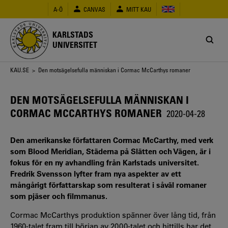
Hoppa
A-Ö
CANVAS
MITT KAU
till
huvudinnehåll
KARLSTADS
UNIVERSITET
Länkstig
KAU.SE
> Den motsägelsefulla människan i Cormac McCarthys romaner
DEN MOTSÄGELSEFULLA MÄNNISKAN I
CORMAC MCCARTHYS ROMANER
2020-04-28
Den amerikanske författaren Cormac McCarthy, med verk
som Blood Meridian, Städerna på Slätten och Vägen, är i
fokus för en ny avhandling från Karlstads universitet.
Fredrik Svensson lyfter fram nya aspekter av ett
mångårigt författarskap som resulterat i såväl romaner
som pjäser och filmmanus.
Cormac McCarthys produktion spänner över lång tid, från
1960-talet fram till början av 2000-talet och hittills har det