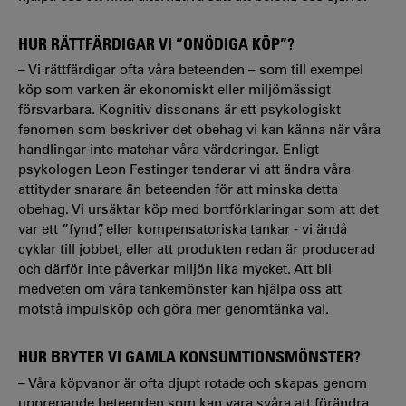
HUR RÄTTFÄRDIGAR VI ”ONÖDIGA KÖP”?
– Vi rättfärdigar ofta våra beteenden – som till exempel
köp som varken är ekonomiskt eller miljömässigt
försvarbara. Kognitiv dissonans är ett psykologiskt
fenomen som beskriver det obehag vi kan känna när våra
handlingar inte matchar våra värderingar. Enligt
psykologen Leon Festinger tenderar vi att ändra våra
attityder snarare än beteenden för att minska detta
obehag. Vi ursäktar köp med bortförklaringar som att det
var ett ”fynd”, eller kompensatoriska tankar - vi ändå
cyklar till jobbet, eller att produkten redan är producerad
och därför inte påverkar miljön lika mycket. Att bli
medveten om våra tankemönster kan hjälpa oss att
motstå impulsköp och göra mer genomtänka val.
HUR BRYTER VI GAMLA KONSUMTIONSMÖNSTER?
– Våra köpvanor är ofta djupt rotade och skapas genom
upprepande beteenden som kan vara svåra att förändra.