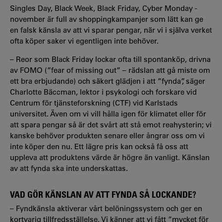
Singles Day, Black Week, Black Friday, Cyber Monday -
november är full av shoppingkampanjer som lätt kan ge
en falsk känsla av att vi sparar pengar, när vi i själva verket
ofta köper saker vi egentligen inte behöver.
– Reor som Black Friday lockar ofta till spontanköp, drivna
av FOMO (”fear of missing out” – rädslan att gå miste om
ett bra erbjudande) och säkert glädjen i att ”fynda”, säger
Charlotte Bäccman, lektor i psykologi och forskare vid
Centrum för tjänsteforskning (CTF) vid Karlstads
universitet. Även om vi vill hålla igen för klimatet eller för
att spara pengar så är det svårt att stå emot reahysterin; vi
kanske behöver produkten senare eller ångrar oss om vi
inte köper den nu. Ett lägre pris kan också få oss att
uppleva att produktens värde är högre än vanligt. Känslan
av att fynda ska inte underskattas.
VAD GÖR KÄNSLAN AV ATT FYNDA SÅ LOCKANDE?
– Fyndkänsla aktiverar vårt belöningssystem och ger en
kortvarig tillfredsställelse. Vi känner att vi fått ”mycket för