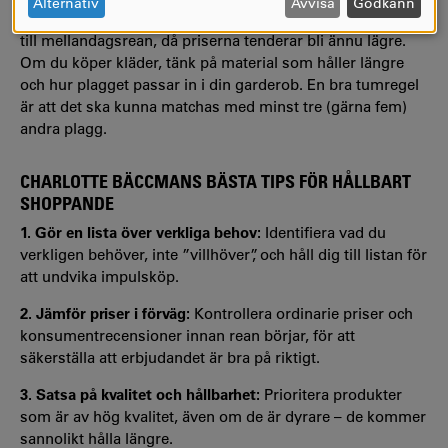
OCH
Alternativ
Avvisa
Godkänn
ordinariepriser. Fundera på om det kan vara värt att vänta
COOKIES
till mellandagsrean, då priserna tenderar bli ännu lägre.
Om du köper kläder, tänk på material som håller längre
och hur plagget passar in i din garderob. En bra tumregel
är att det ska kunna matchas med minst tre (gärna fem)
andra plagg.
CHARLOTTE BÄCCMANS BÄSTA TIPS FÖR HÅLLBART
SHOPPANDE
1. Gör en lista över verkliga behov:
Identifiera vad du
verkligen behöver, inte ”villhöver”, och håll dig till listan för
att undvika impulsköp.
2. Jämför priser i förväg:
Kontrollera ordinarie priser och
konsumentrecensioner innan rean börjar, för att
säkerställa att erbjudandet är bra på riktigt.
3. Satsa på kvalitet och hållbarhet:
Prioritera produkter
som är av hög kvalitet, även om de är dyrare – de kommer
sannolikt hålla längre.