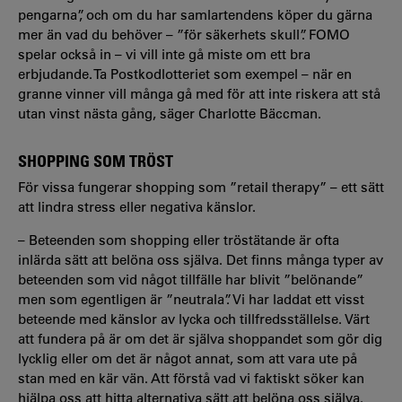
pengarna”, och om du har samlartendens köper du gärna
mer än vad du behöver – ”för säkerhets skull”. FOMO
spelar också in – vi vill inte gå miste om ett bra
erbjudande. Ta Postkodlotteriet som exempel – när en
granne vinner vill många gå med för att inte riskera att stå
utan vinst nästa gång, säger Charlotte Bäccman.
SHOPPING SOM TRÖST
För vissa fungerar shopping som ”retail therapy” – ett sätt
att lindra stress eller negativa känslor.
– Beteenden som shopping eller tröstätande är ofta
inlärda sätt att belöna oss själva. Det finns många typer av
beteenden som vid något tillfälle har blivit ”belönande”
men som egentligen är ”neutrala”. Vi har laddat ett visst
beteende med känslor av lycka och tillfredsställelse. Värt
att fundera på är om det är själva shoppandet som gör dig
lycklig eller om det är något annat, som att vara ute på
stan med en kär vän. Att förstå vad vi faktiskt söker kan
hjälpa oss att hitta alternativa sätt att belöna oss själva.