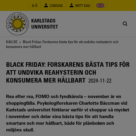
Hoppa
A-Ö
CANVAS
MITT KAU
till
huvudinnehåll
KARLSTADS
UNIVERSITET
Länkstig
KAU.SE
> Black Friday: Forskarens bästa tips för att undvika reahysterin och
konsumera mer hållbart
BLACK FRIDAY: FORSKARENS BÄSTA TIPS FÖR
ATT UNDVIKA REAHYSTERIN OCH
KONSUMERA MER HÅLLBART
2024-11-22
Rea efter rea, FOMO och fyndkänsla – november är en
shoppingfälla. Psykologiforskaren Charlotte Bäccman vid
Karlstads universitet förklarar varför vi shoppar så mycket
i november och delar sina bästa tips för att handla
smartare och mer hållbart, både för plånboken och
miljöns skull.