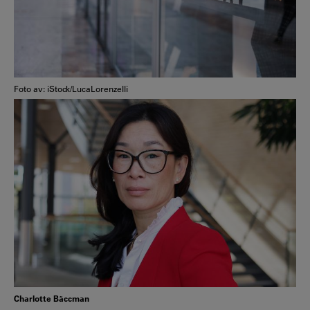
Foto av: iStock/LucaLorenzelli
Charlotte Bäccman