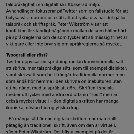
talspråklighet i en digitalt skriftbaserad miljö.
Avhandlingen fokuserar på Twitter som en fallstudie för att
belysa våra normer och sätt att uttrycka oss när det gäller
talspråk och skriftspråk. Peter Wikström visar att
konflikten är ständigt pågående mellan de som håller hårt
på språkreglerna och de som tycker att stilmässig frihet är
viktigare eller inte bryr sig om språkreglerna så mycket.
Typografi eller röst?
Twitter uppvisar en spridning mellan konventionella sätt
att skriva, mer talspråkliga sätt, som till exempel dialekter,
samt skrivsätt som helt frångår traditionella normer men
som ändå hör hemma i den skrivna onlinekulturen utan
att ha något med talspråk att göra. Skriften i sociala
medier uttrycker med andra ord ofta en ”röst”, men är
också mycket visuell – den digitala skriften har många
ikoniska, nästan hieroglyfiska drag.
- På många sätt är den digitala skriften mer materiellt
påtaglig än traditionell skrift, även om den är virtuell,
säger Peter Wikström. Det bästa exemplet på det är