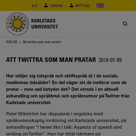
Hoppa
A-Ö
CANVAS
MITT KAU
till
huvudinnehåll
KARLSTADS
UNIVERSITET
Länkstig
KAU.SE
> Att twittra som man pratar
ATT TWITTRA SOM MAN PRATAR
2018-01-09
Hur skiljer sig talspråk och skriftspråk åt i de sociala
mediernas tidsålder? En del säger att de twittrar som de
pratar – men vad betyder det? Det utreds i en aktuell
avhandling om språkbruk och språknormer på Twitter från
Karlstads universitet.
Peter Wikström har disputerat i engelska med
språkvetenskaplig inriktning vid Karlstads universitet, på
avhandlingen "I tweet like I talk: Aspects of speech and
writing on Twitter". Han har tittat närmare på