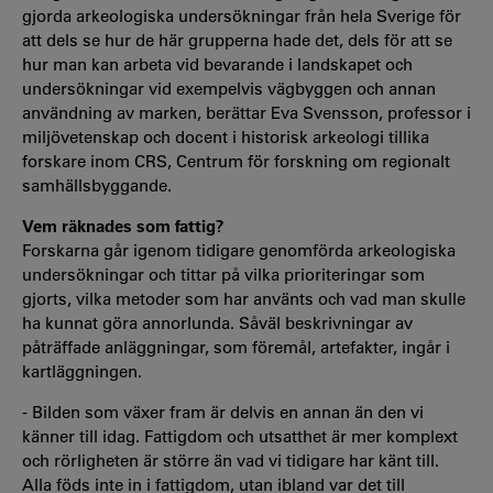
gjorda arkeologiska undersökningar från hela Sverige för
att dels se hur de här grupperna hade det, dels för att se
hur man kan arbeta vid bevarande i landskapet och
undersökningar vid exempelvis vägbyggen och annan
användning av marken, berättar Eva Svensson, professor i
miljövetenskap och docent i historisk arkeologi tillika
forskare inom CRS, Centrum för forskning om regionalt
samhällsbyggande.
Vem räknades som fattig?
Forskarna går igenom tidigare genomförda arkeologiska
undersökningar och tittar på vilka prioriteringar som
gjorts, vilka metoder som har använts och vad man skulle
ha kunnat göra annorlunda. Såväl beskrivningar av
påträffade anläggningar, som föremål, artefakter, ingår i
kartläggningen.
- Bilden som växer fram är delvis en annan än den vi
känner till idag. Fattigdom och utsatthet är mer komplext
och rörligheten är större än vad vi tidigare har känt till.
Alla föds inte in i fattigdom, utan ibland var det till