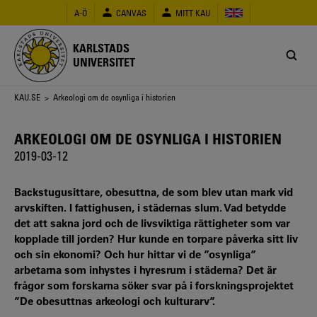
Hoppa
A-Ö
CANVAS
MITT KAU
till
huvudinnehåll
KARLSTADS
UNIVERSITET
Länkstig
KAU.SE
> Arkeologi om de osynliga i historien
ARKEOLOGI OM DE OSYNLIGA I HISTORIEN
2019-03-12
Backstugusittare, obesuttna, de som blev utan mark vid
arvskiften. I fattighusen, i städernas slum. Vad betydde
det att sakna jord och de livsviktiga rättigheter som var
kopplade till jorden? Hur kunde en torpare påverka sitt liv
och sin ekonomi? Och hur hittar vi de ”osynliga”
arbetarna som inhystes i hyresrum i städerna? Det är
frågor som forskarna söker svar på i forskningsprojektet
”De obesuttnas arkeologi och kulturarv”.