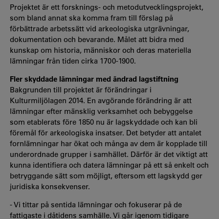
Projektet är ett forsknings- och metodutvecklingsprojekt,
som bland annat ska komma fram till förslag på
förbättrade arbetssätt vid arkeologiska utgrävningar,
dokumentation och bevarande. Målet att bidra med
kunskap om historia, människor och deras materiella
lämningar från tiden cirka 1700-1900.
Fler skyddade lämningar med ändrad lagstiftning
Bakgrunden till projektet är förändringar i
Kulturmiljölagen 2014. En avgörande förändring är att
lämningar efter mänsklig verksamhet och bebyggelse
som etablerats före 1850 nu är lagskyddade och kan bli
föremål för arkeologiska insatser. Det betyder att antalet
fornlämningar har ökat och många av dem är kopplade till
underordnade grupper i samhället. Därför är det viktigt att
kunna identifiera och datera lämningar på ett så enkelt och
betryggande sätt som möjligt, eftersom ett lagskydd ger
juridiska konsekvenser.
- Vi tittar på sentida lämningar och fokuserar på de
fattigaste i dåtidens samhälle. Vi går igenom tidigare