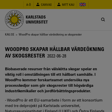
Hoppa
A-Ö
CANVAS
MITT KAU
till
huvudinnehåll
KARLSTADS
UNIVERSITET
Länkstig
KAU.SE
> WoodPro skapar hållbar värdeökning av skogsrester
WOODPRO SKAPAR HÅLLBAR VÄRDEÖKNING
AV SKOGSRESTER
2022-06-28
Biobaserade resurser från välskötta skogar spelar en
viktig roll i omställningen till ett hållbart samhälle. I
WoodPro kommer forskarteamet undersöka nya
processkedjor som gör skogsrester till högvärdiga
industrikemikalier och jordförbättringsprodukter.
- WoodPro är ett EU-samarbete i form av ett konsortium
med tre delprojekt på Karlstads universitet,
Naturresursinstitutet i Finland (LUKE) och Östra Finlands