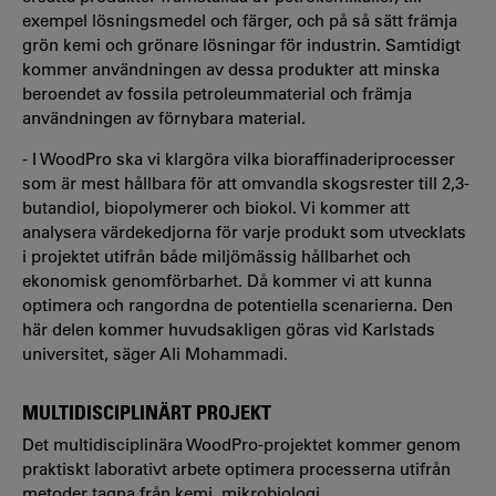
exempel lösningsmedel och färger, och på så sätt främja
grön kemi och grönare lösningar för industrin. Samtidigt
kommer användningen av dessa produkter att minska
beroendet av fossila petroleummaterial och främja
användningen av förnybara material.
- I WoodPro ska vi klargöra vilka bioraffinaderiprocesser
som är mest hållbara för att omvandla skogsrester till 2,3-
butandiol, biopolymerer och biokol. Vi kommer att
analysera värdekedjorna för varje produkt som utvecklats
i projektet utifrån både miljömässig hållbarhet och
ekonomisk genomförbarhet. Då kommer vi att kunna
optimera och rangordna de potentiella scenarierna. Den
här delen kommer huvudsakligen göras vid Karlstads
universitet, säger Ali Mohammadi.
MULTIDISCIPLINÄRT PROJEKT
Det multidisciplinära WoodPro-projektet kommer genom
praktiskt laborativt arbete optimera processerna utifrån
metoder tagna från kemi, mikrobiologi,