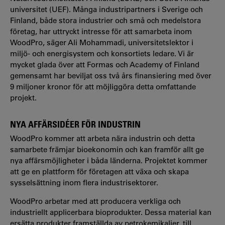
universitet (UEF). Många industripartners i Sverige och
Finland, både stora industrier och små och medelstora
företag, har uttryckt intresse för att samarbeta inom
WoodPro, säger Ali Mohammadi, universitetslektor i
miljö- och energisystem och konsortiets ledare. Vi är
mycket glada över att Formas och Academy of Finland
gemensamt har beviljat oss två års finansiering med över
9 miljoner kronor för att möjliggöra detta omfattande
projekt.
NYA AFFÄRSIDÉER FÖR
INDUSTRIN
WoodPro kommer att arbeta nära industrin och detta
samarbete främjar bioekonomin och kan framför allt ge
nya affärsmöjligheter i båda länderna. Projektet kommer
att ge en plattform för företagen att växa och skapa
sysselsättning inom flera industrisektorer.
WoodPro arbetar med att producera verkliga och
industriellt applicerbara bioprodukter. Dessa material kan
ersätta produkter framställda av petrokemikalier, till