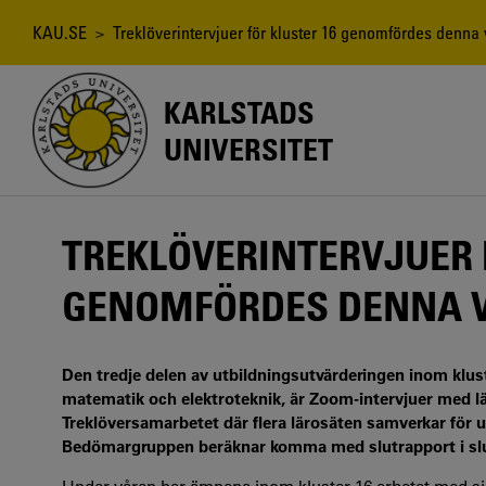
Hoppa
till
Länkstig
KAU.SE
> Treklöverintervjuer för kluster 16 genomfördes denna
huvudinnehåll
KARLSTADS
UNIVERSITET
TREKLÖVERINTERVJUER 
GENOMFÖRDES DENNA 
Den tredje delen av utbildningsutvärderingen inom klust
matematik och elektroteknik, är Zoom-intervjuer med 
Treklöversamarbetet där flera lärosäten samverkar för u
Bedömargruppen beräknar komma med slutrapport i slu