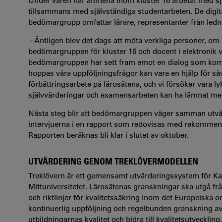
Under våren har ämnena inom kluster 16 arbetat med s
tillsammans med självständiga studentarbeten. De digit
bedömargrupp omfattar lärare, representanter från led
- Äntligen blev det dags att möta verkliga personer, om
bedömargruppen för kluster 16 och docent i elektronik vi
bedömargruppen har sett fram emot en dialog som kompl
hoppas våra uppföljningsfrågor kan vara en hjälp för såvä
förbättringsarbete på lärosätena, och vi försöker vara 
självvärderingar och examensarbeten kan ha lämnat mel
Nästa steg blir att bedömargruppen väger samman utvär
intervjuerna i en rapport som redovisas med rekom­menda
Rapporten beräknas bli klar i slutet av oktober.
UTVÄRDERING GENOM TREKLÖVERMODELLEN
Treklövern är ett gemensamt utvärderingssystem för Karl
Mittuniversitetet. Lärosätenas granskningar ska utgå f
och riktlinjer för kvalitetssäkring inom det Europeiska 
kontinuerlig uppföljning och regelbunden granskning av u
utbildningarnas kvalitet och bidra till kvalitetsutveckling.