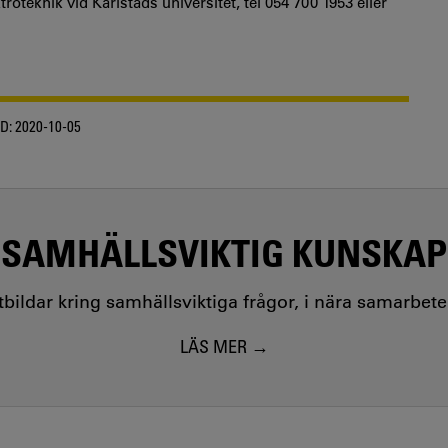
roteknik vid Karlstads universitet, tel 054 700 1953 eller
D:
2020-10-05
SAMHÄLLSVIKTIG KUNSKAP
utbildar kring samhällsviktiga frågor, i nära samarbet
LÄS MER