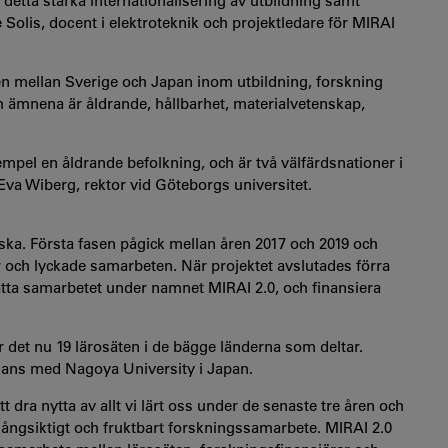
om detta stärka internationalisering av utbildning samt
Solis, docent i elektroteknik och projektledare för MIRAI
nen mellan Sverige och Japan inom utbildning, forskning
och ämnena är åldrande, hållbarhet, materialvetenskap,
mpel en åldrande befolkning, och är två välfärdsnationer i
Eva Wiberg, rektor vid Göteborgs universitet.
ka. Första fasen pågick mellan åren 2017 och 2019 och
och lyckade samarbeten. När projektet avslutades förra
sätta samarbetet under namnet MIRAI 2.0, och finansiera
r det nu 19 lärosäten i de bägge länderna som deltar.
mans med Nagoya University i Japan.
tt dra nytta av allt vi lärt oss under de senaste tre åren och
 långsiktigt och fruktbart forskningssamarbete. MIRAI 2.0