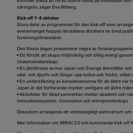
kommer också att ha ett större fokus på innovation och
näringsliv, säger Eva Wiberg.
Kick-off 7−8 oktober
Stora delar av programmet för den kick-off som arranger
evenemanget hoppas lärosätena attrahera en bred publik
forskningsfinansiärer.
Den första dagen presenterar några av forskargrupperna 
• Ett försök att skapa miljövänlig och billig energi geno
(materialvetenskap)
• En jämförelse av hur Japan och Sverige återställer och
växt- och djurliv och fångar upp kväve och fosfor, vilke
• En undersökning av konsekvenserna för de äldre när fa
Japan är det fortfarande mycket vanligare att äldre män
• Aktiviteter för ökad samverkan mellan akademi och n
innovationssystem. (innovation och entreprenörskap)
Dessutom arrangeras ett vetenskapligt seminarium om C
Mer information om MIRAI 2.0 och kommande kick-off f