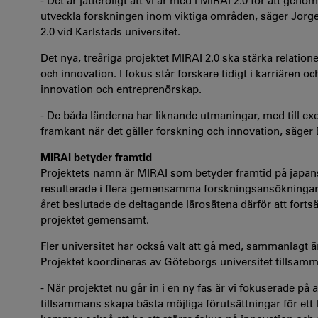
- Det är jätteroligt att vi är med i MIRAI 2.0 för att gen
utveckla forskningen inom viktiga områden, säger Jorge 
2.0 vid Karlstads universitet.
Det nya, treåriga projektet MIRAI 2.0 ska stärka relatio
och innovation. I fokus står forskare tidigt i karriären 
innovation och entreprenörskap.
- De båda länderna har liknande utmaningar, med till exe
framkant när det gäller forskning och innovation, säger 
MIRAI betyder framtid
Projektets namn är MIRAI som betyder framtid på japans
resulterade i flera gemensamma forskningsansökningar 
året beslutade de deltagande lärosätena därför att fort
projektet gemensamt.
Fler universitet har också valt att gå med, sammanlagt ä
Projektet koordineras av Göteborgs universitet tillsam
- När projektet nu går in i en ny fas är vi fokuserade på a
tillsammans skapa bästa möjliga förutsättningar för ett