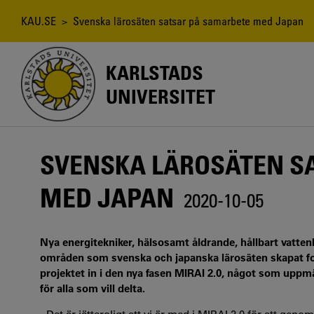
Hoppa
till
Länkstig
KAU.SE
> Svenska lärosäten satsar på samarbete med Japan
huvudinnehåll
KARLSTADS
UNIVERSITET
SVENSKA LÄROSÄTEN S
MED JAPAN
2020-10-05
Nya energitekniker, hälsosamt åldrande, hållbart vatten
områden som svenska och japanska lärosäten skapat fo
projektet in i den nya fasen MIRAI 2.0, något som uppm
för alla som vill delta.