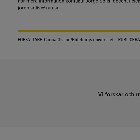
För mera information kontakta Jorge Solis, docent i elekt
jorge.solis@kau.se
FÖRFATTARE:
Carina Olsson/Göteborgs universitet
PUBLICERA
Vi forskar och 