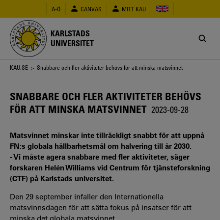
Hoppa
A-Ö
CANVAS
MITT KAU
till
huvudinnehåll
KARLSTADS
UNIVERSITET
Länkstig
KAU.SE
> Snabbare och fler aktiviteter behövs för att minska matsvinnet
SNABBARE OCH FLER AKTIVITETER BEHÖVS
FÖR ATT MINSKA MATSVINNET
2023-09-28
Matsvinnet minskar inte tillräckligt snabbt för att uppnå
FN:s globala hållbarhetsmål om halvering till år 2030.
- Vi måste agera snabbare med fler aktiviteter, säger
forskaren Helén Williams vid Centrum för tjänsteforskning
(CTF) på Karlstads universitet.
Den 29 september infaller den Internationella
matsvinnsdagen för att sätta fokus på insatser för att
minska det globala matsvinnet.