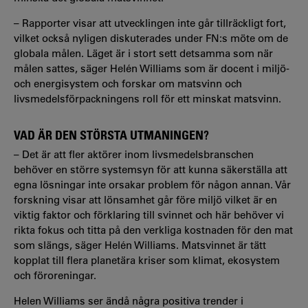
– Rapporter visar att utvecklingen inte går tillräckligt fort,
vilket också nyligen diskuterades under FN:s möte om de
globala målen. Läget är i stort sett detsamma som när
målen sattes, säger Helén Williams som är docent i miljö-
och energisystem och forskar om matsvinn och
livsmedelsförpackningens roll för ett minskat matsvinn.
VAD ÄR DEN STÖRSTA UTMANINGEN?
– Det är att fler aktörer inom livsmedelsbranschen
behöver en större systemsyn för att kunna säkerställa att
egna lösningar inte orsakar problem för någon annan. Vår
forskning visar att lönsamhet går före miljö vilket är en
viktig faktor och förklaring till svinnet och här behöver vi
rikta fokus och titta på den verkliga kostnaden för den mat
som slängs, säger Helén Williams. Matsvinnet är tätt
kopplat till flera planetära kriser som klimat, ekosystem
och föroreningar.
Helen Williams ser ändå några positiva trender i