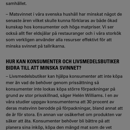
samhället.
– Matsvinnet i våra svenska hushåll har minskat något de
senaste åren vilket skulle kunna förklaras av både ökad
kunskap hos konsumenter och höga matpriser. Vi ser
också allt fler eldsjälar på restauranger och i våra storkök
som verkligen använder alla resurser effektivt för att
minska svinnet på tallrikarna.
HUR KAN KONSUMENTER OCH LIVSMEDELSBUTIKER
BIDRA TILL ATT MINSKA SVINNET?
– Livsmedelsbutiker kan hjälpa konsumenter att inte köpa
mer än vad de behöver genom prissättning så
konsumenter inte lockas köpa större förpackningar på
grund av stor prisskillnad, säger Helén Williams. I en av
våra studier uppgav konsumenterna att 30 procent av
deras matsvinn berodde på förpackningar, bland annat att
de är för stora. En annan var osäkerhet om produkten var
säker att äta. Konsumenter behöver bli bättre på att
planera sina inköp, köpa den mängd mat som de vet