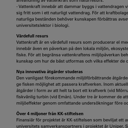
användning av vattenkraft som naturresurs.
- Vattenkraft innebär att dammar byggs i vattendragen vi
sig fritt som i ett naturligt vattendrag. För att kraftbol
naturliga bestånden behöver kunskapen förbättras avsevä
universitetslektor i biologi.
Värdefull resurs
​Vattenkraft är en värdefull resurs som producerar el
innebär även en påverkan på den lokala miljön, ekosys
fiske. För att begränsa vattenkraftens miljöpåverkan beh
kunskap om hur de bäst utformas och vilka effekter de o
Nya innovativa åtgärder studeras
Den vanligast förekommande miljöförbättrande åtgärden i
ge fisken möjlighet att passera kraftverken. Inom aktue
åtgärder i form av att helt ta bort ett kraftverk (vid Mör
fiskvänlig turbin (vid Emån). Under tre år kommer de a
miljöeffekter genom omfattande undersökningar före oc
Över 4 miljoner från KK-stiftelsen
Finansiär för projektet är KK-stiftelsen som beviljat ett 
universitets samverkanspartners i projektet är Uniper