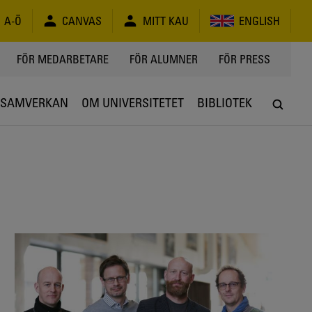
A-Ö
CANVAS
MITT KAU
ENGLISH
FÖR MEDARBETARE
FÖR ALUMNER
FÖR PRESS
SAMVERKAN
OM UNIVERSITETET
BIBLIOTEK