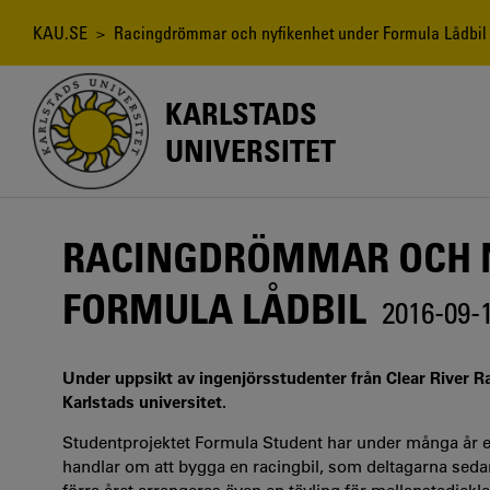
Hoppa
till
Länkstig
KAU.SE
> Racingdrömmar och nyfikenhet under Formula Lådbil
huvudinnehåll
KARLSTADS
UNIVERSITET
RACINGDRÖMMAR OCH 
FORMULA LÅDBIL
2016-09-
Under uppsikt av ingenjörsstudenter från Clear River Ra
Karlstads universitet.
Studentprojektet Formula Student har under många år en
handlar om att bygga en racingbil, som deltagarna seda