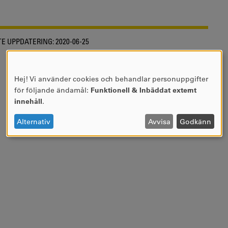
E UPPDATERING:
2020-06-25
Hej! Vi använder cookies och behandlar personuppgifter
ANVÄNDNING
för följande ändamål:
Funktionell & Inbäddat externt
AV
innehåll
.
PERSONUPPGIFTER
OCH
Alternativ
Avvisa
Godkänn
COOKIES