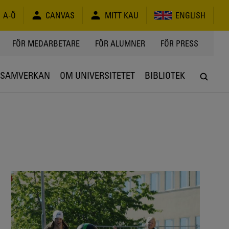
A-Ö
CANVAS
MITT KAU
ENGLISH
FÖR MEDARBETARE
FÖR ALUMNER
FÖR PRESS
SAMVERKAN
OM UNIVERSITETET
BIBLIOTEK