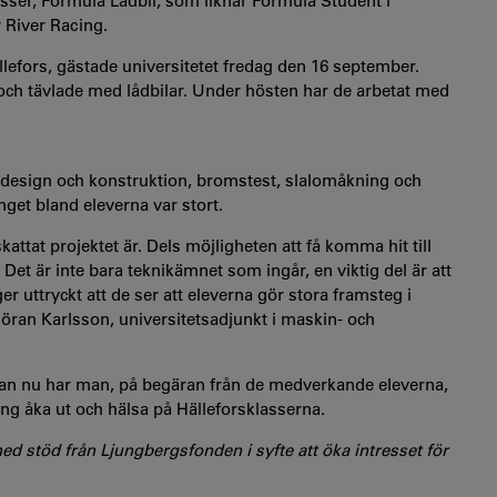
asser, Formula Lådbil, som liknar Formula Student i
 River Racing.
llefors, gästade universitetet fredag den 16 september.
och tävlade med lådbilar. Under hösten har de arbetat med
 design och konstruktion, bromstest, slalomåkning och
get bland eleverna var stort.
kattat projektet är. Dels möjligheten att få komma hit till
 Det är inte bara teknikämnet som ingår, en viktig del är att
r uttryckt att de ser att eleverna gör stora framsteg i
 Göran Karlsson, universitetsadjunkt i maskin- och
dan nu har man, på begäran från de medverkande eleverna,
ing åka ut och hälsa på Hälleforsklasserna.
med stöd från Ljungbergsfonden i syfte att öka intresset för