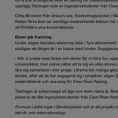
förra året arrangeras även en tävling för mellanstadiekl
upplägg. Tävlingen leds av ingenjörsstudenter från Clear
Cirka 80 elever från årskurs sex, Klockarhagsskolan i Hä
Redan förra året var samtliga medverkande klasser här 
att förbättra sina konstruktioner.
Elever gör framsteg
Under dagen testades elevernas bilar i fyra delmoment:
slutligen ett längre åk i en backe med hinder. Engageman
- När vi pratar med lärare och elever får vi höra hur upps
universitetet, men också sättet att ta sig an olika ämnen.
lära sig samarbeta i stor grupp. Lärarna har många gånge
skolan, efter att de har engagerat sig i projektet, säger
materialteknik och ansvarig för Clear River Racing.
Tävlingen är schemalagd att äga rum även nästa år. Re
planerat att låta ingenjörsstudenter från Clear River Rac
Formula Lådbil ingår i Teknikerjakten och är ett projekt 
teknik- och naturvetenskap.