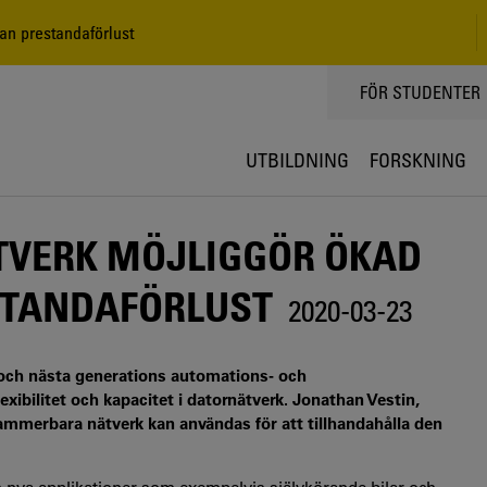
an prestandaförlust
TOPPMENY
FÖR STUDENTER
UTBILDNING
FORSKNING
VERK MÖJLIGGÖR ÖKAD
ESTANDAFÖRLUST
2020-03-23
i och nästa generations automations- och
lexibilitet och kapacitet i datornätverk. Jonathan Vestin,
ammerbara nätverk kan användas för att tillhandahålla den