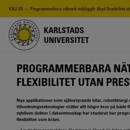
Hoppa
till
Länkstig
KAU.SE
> Programmerbara nätverk möjliggör ökad flexibilitet ut
huvudinnehåll
KARLSTADS
UNIVERSITET
PROGRAMMERBARA NÄT
FLEXIBILITET UTAN PR
Nya applikationer som självstyrande bilar, robotkirurg
tillverkningsteknologier ställer allt högre krav på både f
nybliven doktor i datavetenskap har studerat hur progr
flexibilitet som krävs.