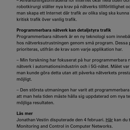
– Användningsområdena för Internet ökar hela tiden och
robotkirurgi ställer nya krav på nätverks tillförlitlighet
man skapa ett Internet där trafik av olika slag ska kunna
kritisk trafik över vanlig trafik.
Programmerbara nätverk kan detaljstyra trafik
Programmerbara nätverk är en ny teknologi som innebär
hos nätverksutrustningen genom små program. Dessa pro
prioriteras, utifrån de krav som varje applikation har.
– Min forskning har fokuserat på hur programmerbara nä
nätverk i automationsindustrin och i 5G-nätet. Målet var 
man kunde göra detta utan att påverka nätverkets prestand
möjligt.
– Den största utmaningen har varit att programmerbara n
att man hela tiden måste hålla sig uppdaterad om nya te
möjliga resultaten.
Läs mer
Jonathan Vestin disputerade den 4 februari.
Här
kan du t
Monitoring and Control in Computer Networks.