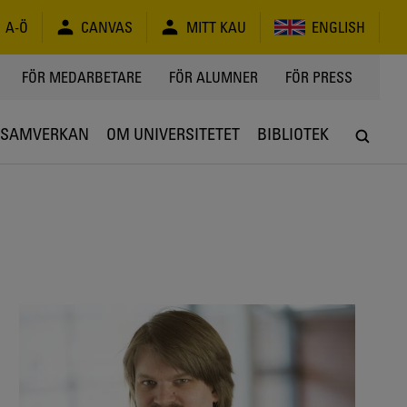
A-Ö
CANVAS
MITT KAU
ENGLISH
FÖR MEDARBETARE
FÖR ALUMNER
FÖR PRESS
SAMVERKAN
OM UNIVERSITETET
BIBLIOTEK