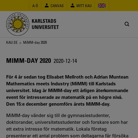
Hoppa
A-Ö
CANVAS
MITT KAU
till
huvudinnehåll
KARLSTADS
UNIVERSITET
Länkstig
KAU.SE
> MiMM-day 2020
MIMM-DAY 2020
2020-12-14
För 4 år sedan tog Elisabet Mellroth och Adrian Muntean
Mathematics meets Industry (MiMM) till Karlstads
universitet. Idag är MiMM-day ett årligen återkommande
event för intresserade av matematik på en högre nivå.
Den 15:e december genomförs årets MiMM-day.
MiMM-day vänder sig till de gymnasiestudenter,
doktorander, universitetsstudenter och forskare som har
ett extra intresse för matematik. Lokala företag
presenterar ett antal problem som deltagarna får försöka