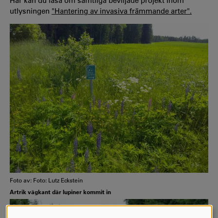
Här kan du läsa om samtliga beviljade projekt inom
utlysningen
"Hantering av invasiva främmande arter".
Foto av: Foto: Lutz Eckstein
Artrik vägkant där lupiner kommit in