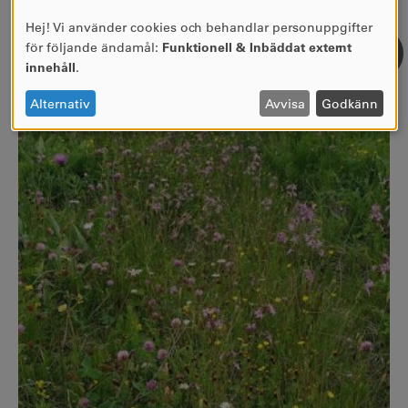
Hej! Vi använder cookies och behandlar personuppgifter
ANVÄNDNING
för följande ändamål:
Funktionell & Inbäddat externt
AV
innehåll
.
PERSONUPPGIFTER
OCH
Alternativ
Avvisa
Godkänn
COOKIES