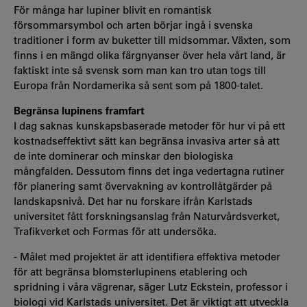
För många har lupiner blivit en romantisk
försommarsymbol och arten börjar ingå i svenska
traditioner i form av buketter till midsommar. Växten, som
finns i en mängd olika färgnyanser över hela vårt land, är
faktiskt inte så svensk som man kan tro utan togs till
Europa från Nordamerika så sent som på 1800-talet.
Begränsa lupinens framfart
I dag saknas kunskapsbaserade metoder för hur vi på ett
kostnadseffektivt sätt kan begränsa invasiva arter så att
de inte dominerar och minskar den biologiska
mångfalden. Dessutom finns det inga vedertagna rutiner
för planering samt övervakning av kontrollåtgärder på
landskapsnivå. Det har nu forskare ifrån Karlstads
universitet fått forskningsanslag från Naturvårdsverket,
Trafikverket och Formas för att undersöka.
- Målet med projektet är att identifiera effektiva metoder
för att begränsa blomsterlupinens etablering och
spridning i våra vägrenar, säger Lutz Eckstein, professor i
biologi vid Karlstads universitet. Det är viktigt att utveckla