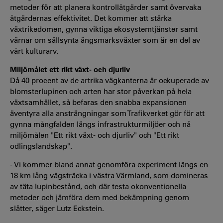
metoder för att planera kontrollåtgärder samt övervaka
åtgärdernas effektivitet. Det kommer att stärka
växtrikedomen, gynna viktiga ekosystemtjänster samt
värnar om sällsynta ängsmarksväxter som är en del av
vårt kulturarv.
Miljömålet ett rikt växt- och djurliv
Då 40 procent av de artrika vägkanterna är ockuperade av
blomsterlupinen och arten har stor påverkan på hela
växtsamhället, så befaras den snabba expansionen
äventyra alla ansträngningar som Trafikverket gör för att
gynna mångfalden längs infrastrukturmiljöer och nå
miljömålen "Ett rikt växt- och djurliv" och "Ett rikt
odlingslandskap".
- Vi kommer bland annat genomföra experiment längs en
18 km lång vägsträcka i västra Värmland, som domineras
av täta lupinbestånd, och där testa okonventionella
metoder och jämföra dem med bekämpning genom
slåtter, säger Lutz Eckstein.