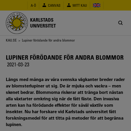
Hoppa
A-Ö
CANVAS
MITT KAU
till
huvudinnehåll
KARLSTADS
UNIVERSITET
Länkstig
KAU.SE
> Lupiner förödande för andra blommor
LUPINER FÖRÖDANDE FÖR ANDRA BLOMMOR
2021-03-23
Längs med många av våra svenska vägkanter breder rader
av blomsterlupiner ut sig. De är mjuka och vackra – men
skenet bedrar. Blommorna riskerar att tränga bort nästan
alla växtarter omkring sig när de fått fäste. Den invasiva
arten kan ha förödande effekter för såväl växtliv som
insekter. Nu har forskare vid Karlstads universitet fått
forskningsmedel för att titta på metoder för att begränsa
lupinen.