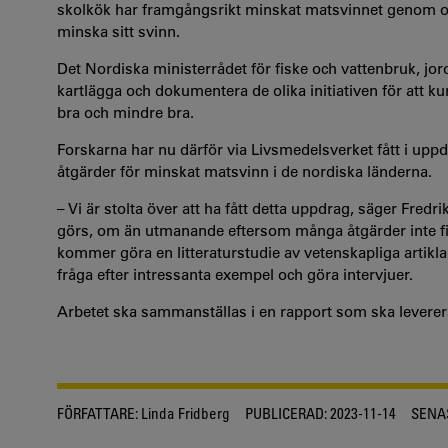
skolkök har framgångsrikt minskat matsvinnet genom ol
minska sitt svinn.
Det Nordiska ministerrådet för fiske och vattenbruk, jor
kartlägga och dokumentera de olika initiativen för att k
bra och mindre bra.
Forskarna har nu därför via Livsmedelsverket fått i upp
åtgärder för minskat matsvinn i de nordiska länderna.
– Vi är stolta över att ha fått detta uppdrag, säger Fred
görs, om än utmanande eftersom många åtgärder inte finn
kommer göra en litteraturstudie av vetenskapliga artikl
fråga efter intressanta exempel och göra intervjuer.
Arbetet ska sammanställas i en rapport som ska levereras
FÖRFATTARE:
Linda Fridberg
PUBLICERAD:
2023-11-14
SENA