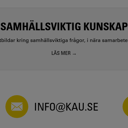
SAMHÄLLSVIKTIG KUNSKAP
utbildar kring samhällsviktiga frågor, i nära samarbet
LÄS MER
INFO@KAU.SE