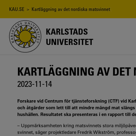
Hoppa
till
Länkstig
KAU.SE
> Kartläggning av det nordiska matsvinnet
huvudinnehåll
KARLSTADS
UNIVERSITET
KARTLÄGGNING AV DET
2023-11-14
Forskare vid Centrum för tjänsteforskning (CTF) vid Karlst
och åtgärder som lett till att mindre mängd mat slängs 
hushållen. Resultatet ska presenteras i en rapport till 
– Uppmärksamheten kring matsvinnets stora miljöpåverkan
svinnet, säger projektledare Fredrik Wikström, profess