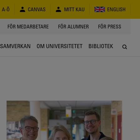
A-Ö
CANVAS
MITT KAU
ENGLISH
FÖR MEDARBETARE
FÖR ALUMNER
FÖR PRESS
SAMVERKAN
OM UNIVERSITETET
BIBLIOTEK