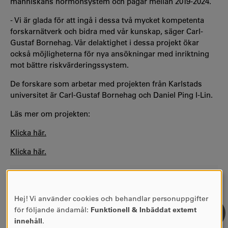
människans hormonsystem och pågår mellan 2019-2024.
- Vi är glada för att ingå i dessa två mycket kompetenta
forskarnätverk och bidra med vår kunskap, säger Carl-
Gustaf Bornehag. Vår delaktighet i dessa projekt ökar
också möjligheterna för nya ansökningar med inriktning
mot bättre riskvärderingssystem.
De forskare som arbetar med projekten från Karlstads
universitet är Carl-Gustaf Bornehag och Daniel Ping I-Lin.
Läs mer om projekten:
Klicka här.
Klicka här.
Hej! Vi använder cookies och behandlar personuppgifter
ANVÄNDNING
för följande ändamål:
Funktionell & Inbäddat externt
AV
innehåll
.