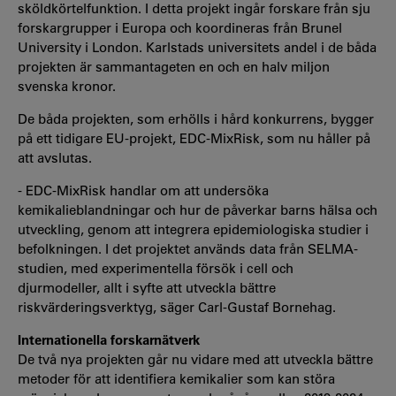
sköldkörtelfunktion. I detta projekt ingår forskare från sju
forskargrupper i Europa och koordineras från Brunel
University i London. Karlstads universitets andel i de båda
projekten är sammantageten en och en halv miljon
svenska kronor.
De båda projekten, som erhölls i hård konkurrens, bygger
på ett tidigare EU-projekt, EDC-MixRisk, som nu håller på
att avslutas.
- EDC-MixRisk handlar om att undersöka
kemikalieblandningar och hur de påverkar barns hälsa och
utveckling, genom att integrera epidemiologiska studier i
befolkningen. I det projektet används data från SELMA-
studien, med experimentella försök i cell och
djurmodeller, allt i syfte att utveckla bättre
riskvärderingsverktyg, säger Carl-Gustaf Bornehag.
Internationella forskarnätverk
De två nya projekten går nu vidare med att utveckla bättre
metoder för att identifiera kemikalier som kan störa