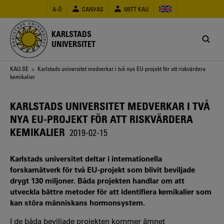
Hoppa
A-Ö
CANVAS
MITT KAU
till
huvudinnehåll
KARLSTADS
UNIVERSITET
Länkstig
KAU.SE
> Karlstads universitet medverkar i två nya EU-projekt för att riskvärdera
kemikalier
KARLSTADS UNIVERSITET MEDVERKAR I TVÅ
NYA EU-PROJEKT FÖR ATT RISKVÄRDERA
KEMIKALIER
2019-02-15
Karlstads universitet deltar i internationella
forskarnätverk för två EU-projekt som blivit beviljade
drygt 130 miljoner. Båda projekten handlar om att
utveckla bättre metoder för att identifiera kemikalier som
kan störa människans hormonsystem.
I de båda beviljade projekten kommer ämnet