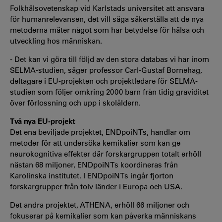
Folkhälsovetenskap vid Karlstads universitet att ansvara
för humanrelevansen, det vill säga säkerställa att de nya
metoderna mäter något som har betydelse för hälsa och
utveckling hos människan.
- Det kan vi göra till följd av den stora databas vi har inom
SELMA-studien, säger professor Carl-Gustaf Bornehag,
deltagare i EU-projekten och projektledare för SELMA-
studien som följer omkring 2000 barn från tidig graviditet
över förlossning och upp i skolåldern.
Två nya EU-projekt
Det ena beviljade projektet, ENDpoiNTs, handlar om
metoder för att undersöka kemikalier som kan ge
neurokognitiva effekter där forskargruppen totalt erhöll
nästan 68 miljoner, ENDpoiNTs koordineras från
Karolinska institutet. I ENDpoiNTs ingår fjorton
forskargrupper från tolv länder i Europa och USA.
Det andra projektet, ATHENA, erhöll 66 miljoner och
fokuserar på kemikalier som kan påverka människans