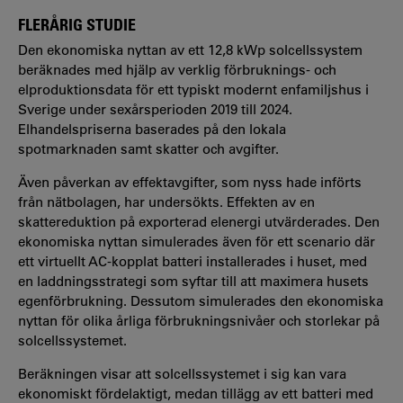
FLERÅRIG STUDIE
Den ekonomiska nyttan av ett 12,8 kWp solcellssystem
beräknades med hjälp av verklig förbruknings- och
elproduktionsdata för ett typiskt modernt enfamiljshus i
Sverige under sexårsperioden 2019 till 2024.
Elhandelspriserna baserades på den lokala
spotmarknaden samt skatter och avgifter.
Även påverkan av effektavgifter, som nyss hade införts
från nätbolagen, har undersökts. Effekten av en
skattereduktion på exporterad elenergi utvärderades. Den
ekonomiska nyttan simulerades även för ett scenario där
ett virtuellt AC-kopplat batteri installerades i huset, med
en laddningsstrategi som syftar till att maximera husets
egenförbrukning. Dessutom simulerades den ekonomiska
nyttan för olika årliga förbrukningsnivåer och storlekar på
solcellssystemet.
Beräkningen visar att solcellssystemet i sig kan vara
ekonomiskt fördelaktigt, medan tillägg av ett batteri med