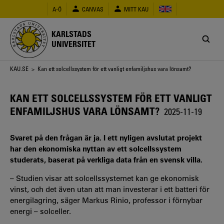
Hoppa
A-Ö
CANVAS
MITT KAU
till
huvudinnehåll
KARLSTADS
UNIVERSITET
Länkstig
KAU.SE
> Kan ett solcellssystem för ett vanligt enfamiljshus vara lönsamt?
KAN ETT SOLCELLSSYSTEM FÖR ETT VANLIGT
ENFAMILJSHUS VARA LÖNSAMT?
2025-11-19
Svaret på den frågan är ja. I ett nyligen avslutat projekt
har den ekonomiska nyttan av ett solcellssystem
studerats, baserat på verkliga data från en svensk villa.
– Studien visar att solcellssystemet kan ge ekonomisk
vinst, och det även utan att man investerar i ett batteri för
energilagring, säger Markus Rinio, professor i förnybar
energi – solceller.