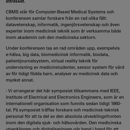
intresset.
CBMS står för Computer-Based Medical Systems och
konferensen samlar forskare från en rad olika fält:
datavetenskap, informatik, ingenjörsvetenskap och även
experter inom medicinsk teknik som är verksamma både
inom akademin och den medicinska sektorn.
Under konferensen tas en rad områden upp, exempelvis
e-hälsa, big data, biomedicinsk informatik, biodata,
patientjournalsystem, virtual reality teknik för
undervisning av medicinstudenter, sensor system för vård
av för tidigt födda barn, analyser av medicinsk data och
mycket annat.
- Vi arrangerar det här symposiet tillsammans med IEEE,
Institute of Electrical and Electronics Engineers, som är en
internationell organisation som funnits sedan tidigt 1960-
tal. På symposiet träffas forskare och medicinsk-teknisk
personal för att ta del av den absoluta utvecklingsfronten
inom den digitala sjuk- och hälsovården. Den medicinska
utvecklingen och digitaliseringen går hand i hand för att