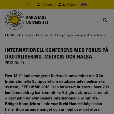
Hoppa
A-Ö
CANVAS
MITT KAU
till
huvudinnehåll
KARLSTADS
UNIVERSITET
Länkstig
KAU.SE
> Internationell konferens med fokus på digitalisering, medicin och hälsa
INTERNATIONELL KONFERENS MED FOKUS PÅ
DIGITALISERING, MEDICIN OCH HÄLSA
2018-04-27
Den 18-21 juni arrangerar Karlstads universitet det 31:a
Internationella Symposiet om databaserade medicinska
system, IEEE CBMS 2018. Och intresset är stort - över 200
konferensbidrag har kommit in. Att göra ett urval är nu ett
digert jobb för symposiets internationella kommitté.
Bridget Kane, lektor i informatik vid Handelshögskolan
håller ihop arrangemanget och är nöjd över det stora