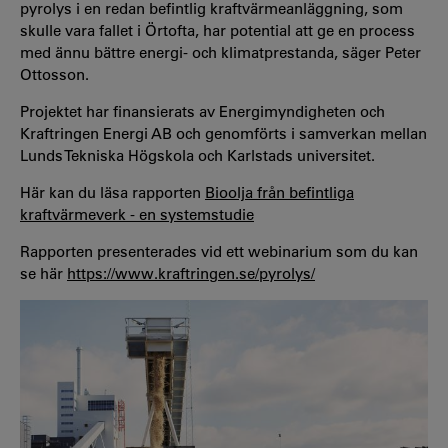
pyrolys i en redan befintlig kraftvärmeanläggning, som
skulle vara fallet i Örtofta, har potential att ge en process
med ännu bättre energi- och klimatprestanda, säger Peter
Ottosson.
Projektet har finansierats av Energimyndigheten och
Kraftringen Energi AB och genomförts i samverkan mellan
Lunds Tekniska Högskola och Karlstads universitet.
Här kan du läsa rapporten
Bioolja från befintliga
kraftvärmeverk - en systemstudie
Rapporten presenterades vid ett webinarium som du kan
se här
https://www.kraftringen.se/pyrolys/