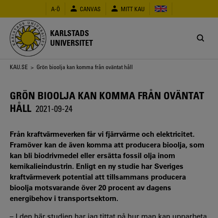
Hoppa
A-Ö
CANVAS
MITT KAU
till
huvudinnehåll
KARLSTADS
UNIVERSITET
Länkstig
KAU.SE
> Grön bioolja kan komma från oväntat håll
GRÖN BIOOLJA KAN KOMMA FRÅN OVÄNTAT
HÅLL
2021-09-24
Från kraftvärmeverken får vi fjärrvärme och elektricitet.
Framöver kan de även komma att producera bioolja, som
kan bli biodrivmedel eller ersätta fossil olja inom
kemikalieindustrin. Enligt en ny studie har Sveriges
kraftvärmeverk potential att tillsammans producera
bioolja motsvarande över 20 procent av dagens
energibehov i transportsektorn.
– I den här studien har jag tittat på hur man kan upparbeta