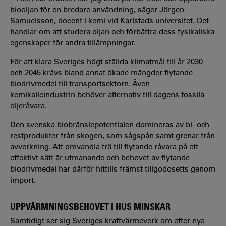
biooljan för en bredare användning, säger Jörgen
Samuelsson, docent i kemi vid Karlstads universitet. Det
handlar om att studera oljan och förbättra dess fysikaliska
egenskaper för andra tillämpningar.
För att klara Sveriges högt ställda klimatmål till år 2030
och 2045 krävs bland annat ökade mängder flytande
biodrivmedel till transportsektorn. Även
kemikalieindustrin behöver alternativ till dagens fossila
oljeråvara.
Den svenska biobränslepotentialen domineras av bi- och
restprodukter från skogen, som sågspån samt grenar från
avverkning. Att omvandla trä till flytande råvara på ett
effektivt sätt är utmanande och behovet av flytande
biodrivmedel har därför hittills främst tillgodosetts genom
import.
UPPVÄRMNINGSBEHOVET I HUS MINSKAR
Samtidigt ser sig Sveriges kraftvärmeverk om efter nya