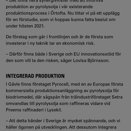
– Det finns flera synergivinster med att införliva
produktion av pyrolysolja i vår existerande
produktionsprocess i Örtofta. Nu tittar vi på ett upplägg
för en förstudie, som vi hoppas kunna fatta beslut om
under hösten 2021.
De företag som går i frontlinjen och är de första som
investerar i ny teknik tar en ekonomisk risk.
– Därför finns både i Sverige och EU innovationsstöd för
den som vill ta den risken, säger Lovisa Björnsson.
INTEGRERAD PRODUKTION
I Gävle finns företaget Pyrocell, med en av Europas första
kommersiella produktionsanläggning av pyrolysolja för
biodrivmedel, där sågspån från träindustriföretaget Setra
omvandlas till pyrolysolja som raffineras vidare vid
Preems raffinaderi i Lysekil.
– Att detta händer i Sverige är mycket spännande, och vi
håller ögonen på utvecklingen. Att dessutom integrera