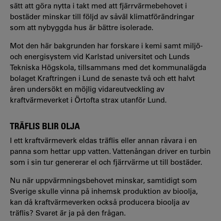
sätt att göra nytta i takt med att fjärrvärmebehovet i
bostäder minskar till följd av såväl klimatförändringar
som att nybyggda hus är bättre isolerade.
Mot den här bakgrunden har forskare i kemi samt miljö-
och energisystem vid Karlstad universitet och Lunds
Tekniska Högskola, tillsammans med det kommunalägda
bolaget Kraftringen i Lund de senaste två och ett halvt
åren undersökt en möjlig vidareutveckling av
kraftvärmeverket i Örtofta strax utanför Lund.
TRÄFLIS BLIR OLJA
I ett kraftvärmeverk eldas träflis eller annan råvara i en
panna som hettar upp vatten. Vattenångan driver en turbin
som i sin tur genererar el och fjärrvärme ut till bostäder.
Nu när uppvärmningsbehovet minskar, samtidigt som
Sverige skulle vinna på inhemsk produktion av bioolja,
kan då kraftvärmeverken också producera bioolja av
träflis? Svaret är ja på den frågan.