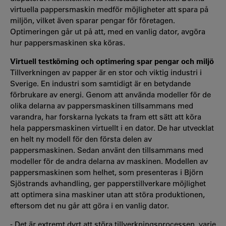
virtuella pappersmaskin medför möjligheter att spara på
miljön, vilket även sparar pengar för företagen.
Optimeringen går ut på att, med en vanlig dator, avgöra
hur pappersmaskinen ska köras.
Virtuell testkörning och optimering spar pengar och miljö
Tillverkningen av papper är en stor och viktig industri i
Sverige. En industri som samtidigt är en betydande
förbrukare av energi. Genom att använda modeller för de
olika delarna av pappersmaskinen tillsammans med
varandra, har forskarna lyckats ta fram ett sätt att köra
hela pappersmaskinen virtuellt i en dator. De har utvecklat
en helt ny modell för den första delen av
pappersmaskinen. Sedan använt den tillsammans med
modeller för de andra delarna av maskinen. Modellen av
pappersmaskinen som helhet, som presenteras i Björn
Sjöstrands avhandling, ger papperstillverkare möjlighet
att optimera sina maskiner utan att störa produktionen,
eftersom det nu går att göra i en vanlig dator.
- Det är extremt dyrt att störa tillverkningsprocessen, varje