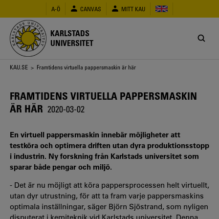
Hoppa
A-Ö
CANVAS
MITT KAU
till
huvudinnehåll
KARLSTADS
UNIVERSITET
Länkstig
KAU.SE
> Framtidens virtuella pappersmaskin är här
FRAMTIDENS VIRTUELLA PAPPERSMASKIN
ÄR HÄR
2020-03-02
En virtuell pappersmaskin innebär möjligheter att
testköra och optimera driften utan dyra produktionsstopp
i industrin. Ny forskning från Karlstads universitet som
sparar både pengar och miljö.
- Det är nu möjligt att köra pappersprocessen helt virtuellt,
utan dyr utrustning, för att ta fram varje pappersmaskins
optimala inställningar, säger Björn Sjöstrand, som nyligen
disputerat i kemiteknik vid Karlstads universitet. Denna