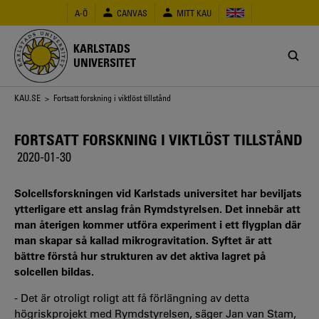
Hoppa
A-Ö
CANVAS
MITT KAU
till
huvudinnehåll
KARLSTADS
UNIVERSITET
Länkstig
KAU.SE
> Fortsatt forskning i viktlöst tillstånd
FORTSATT FORSKNING I VIKTLÖST TILLSTÅND
2020-01-30
Solcellsforskningen vid Karlstads universitet har beviljats
ytterligare ett anslag från Rymdstyrelsen. Det innebär att
man återigen kommer utföra experiment i ett flygplan där
man skapar så kallad mikrogravitation. Syftet är att
bättre förstå hur strukturen av det aktiva lagret på
solcellen bildas.
- Det är otroligt roligt att få förlängning av detta
högriskprojekt med Rymdstyrelsen, säger Jan van Stam,