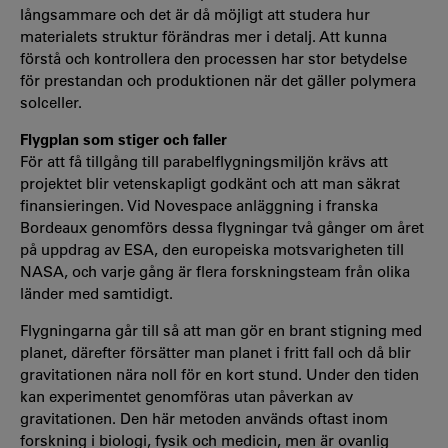
långsammare och det är då möjligt att studera hur
materialets struktur förändras mer i detalj. Att kunna
förstå och kontrollera den processen har stor betydelse
för prestandan och produktionen när det gäller polymera
solceller.
Flygplan som stiger och faller
För att få tillgång till parabelflygningsmiljön krävs att
projektet blir vetenskapligt godkänt och att man säkrat
finansieringen. Vid Novespace anläggning i franska
Bordeaux genomförs dessa flygningar två gånger om året
på uppdrag av ESA, den europeiska motsvarigheten till
NASA, och varje gång är flera forskningsteam från olika
länder med samtidigt.
Flygningarna går till så att man gör en brant stigning med
planet, därefter försätter man planet i fritt fall och då blir
gravitationen nära noll för en kort stund. Under den tiden
kan experimentet genomföras utan påverkan av
gravitationen. Den här metoden används oftast inom
forskning i biologi, fysik och medicin, men är ovanlig