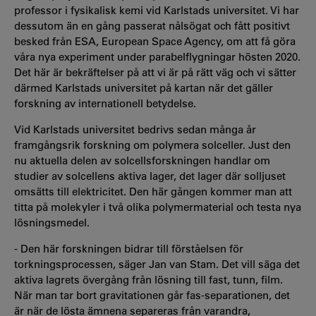
professor i fysikalisk kemi vid Karlstads universitet. Vi har
dessutom än en gång passerat nålsögat och fått positivt
besked från ESA, European Space Agency, om att få göra
våra nya experiment under parabelflygningar hösten 2020.
Det här är bekräftelser på att vi är på rätt väg och vi sätter
därmed Karlstads universitet på kartan när det gäller
forskning av internationell betydelse.
Vid Karlstads universitet bedrivs sedan många år
framgångsrik forskning om polymera solceller. Just den
nu aktuella delen av solcellsforskningen handlar om
studier av solcellens aktiva lager, det lager där solljuset
omsätts till elektricitet. Den här gången kommer man att
titta på molekyler i två olika polymermaterial och testa nya
lösningsmedel.
- Den här forskningen bidrar till förståelsen för
torkningsprocessen, säger Jan van Stam. Det vill säga det
aktiva lagrets övergång från lösning till fast, tunn, film.
När man tar bort gravitationen går fas-separationen, det
är när de lösta ämnena separeras från varandra,