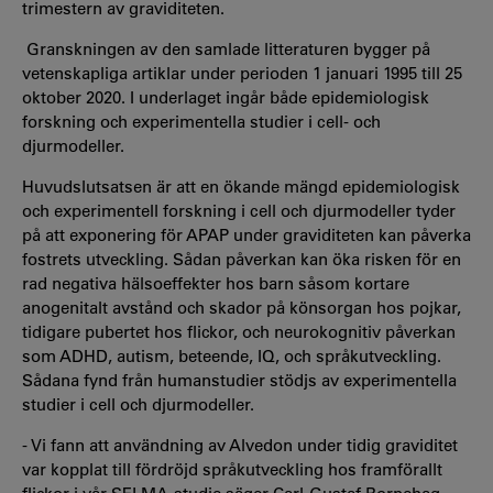
trimestern av graviditeten.
Granskningen av den samlade litteraturen bygger på
vetenskapliga artiklar under perioden 1 januari 1995 till 25
oktober 2020. I underlaget ingår både epidemiologisk
forskning och experimentella studier i cell- och
djurmodeller.
Huvudslutsatsen är att en ökande mängd epidemiologisk
och experimentell forskning i cell och djurmodeller tyder
på att exponering för APAP under graviditeten kan påverka
fostrets utveckling. Sådan påverkan kan öka risken för en
rad negativa hälsoeffekter hos barn såsom kortare
anogenitalt avstånd och skador på könsorgan hos pojkar,
tidigare pubertet hos flickor, och neurokognitiv påverkan
som ADHD, autism, beteende, IQ, och språkutveckling.
Sådana fynd från humanstudier stödjs av experimentella
studier i cell och djurmodeller.
-
Vi fann att användning av Alvedon under tidig graviditet
var kopplat till fördröjd språkutveckling hos framförallt