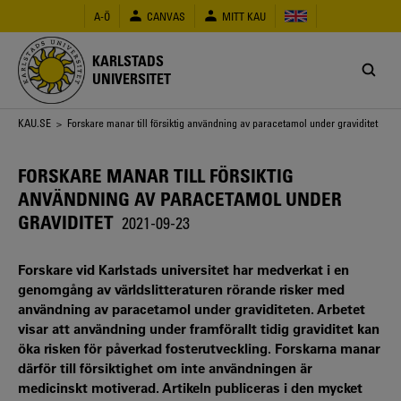
Hoppa
A-Ö
CANVAS
MITT KAU
till
huvudinnehåll
KARLSTADS
UNIVERSITET
Länkstig
KAU.SE
> Forskare manar till försiktig användning av paracetamol under graviditet
FORSKARE MANAR TILL FÖRSIKTIG
ANVÄNDNING AV PARACETAMOL UNDER
GRAVIDITET
2021-09-23
Forskare vid Karlstads universitet har medverkat i en
genomgång av världslitteraturen rörande risker med
användning av paracetamol under graviditeten. Arbetet
visar att användning under framförallt tidig graviditet kan
öka risken för påverkad fosterutveckling. Forskarna manar
därför till försiktighet om inte användningen är
medicinskt motiverad. Artikeln publiceras i den mycket