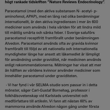
högt rankade tidskriften ”Nature Reviews Endocrinology”.
Paracetamol (med den aktiva substansen N- acetyl- p-
aminofenol, APAP), med en lång rad olika benämningar
internationellt, är den aktiva ingrediensen i mer än 600
mediciner som används i hela världen för att lindra mild
till måttlig smärta och sänka feber. I Sverige saluförs
paracetamol receptfritt framförallt under benämningen
Alvedon. Paracetamol används ofta av gravida kvinnor
framförallt till följd av att nationella och internationella
myndigheter länge har ansett att läkemedlet är lämpligt
för användning under graviditet, när medicinen används
enligt rekommendationerna. Mätningar har visat att mer
än hälften av världens kvinnor använder mediciner som
innehåller paracetamol under graviditeten.
-
Vi har fynd i vår SELMA-studie som passar in i detta
mönster, säger Carl-Gustaf Bornehag, professor i
folkhälsovetenskap vid Karlstads universitet och
medförfattare till artikeln. Vi fann att nästan 60% av
mammorna använde Alvedon någon gång under första