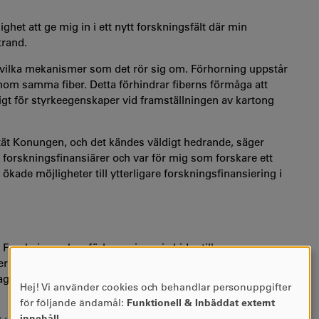
lighet att ge mig in i ett nytt forskningsfält där min
trand.
 vilka mekanismer som det rör sig om. Förhorning uppstår
r inom samma fiber. Detta förhindrar fiberns förmåga att
iktigt för styrkeegenskaper vid framställningen av kartong
tät Konungen
, och det kändes väldigt hedrande, säger
orskningsfinansiärer och var för mig som forskare ett
 ökade möjligheter till ytterligare forskningsfinansiering i
orskningen kan förhoppningsvis bidra till nya
 till fler återvinningscykler och förbättrade
ag kan cirkuleras fem till sju gånger kommer kunna
Hej! Vi använder cookies och behandlar personuppgifter
ANVÄNDNING
för följande ändamål:
Funktionell & Inbäddat externt
AV
innehåll
.