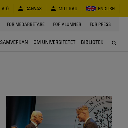
A-Ö
CANVAS
MITT KAU
ENGLISH
FÖR MEDARBETARE
FÖR ALUMNER
FÖR PRESS
SAMVERKAN
OM UNIVERSITETET
BIBLIOTEK