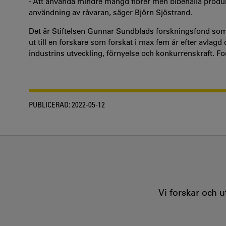
- Att använda mindre mängd fibrer men bibehålla prod
användning av råvaran, säger Björn Sjöstrand.
Det är Stiftelsen Gunnar Sundblads forskningsfond som 
ut till en forskare som forskat i max fem år efter avlag
industrins utveckling, förnyelse och konkurrenskraft. F
PUBLICERAD:
2022-05-12
Vi forskar och 