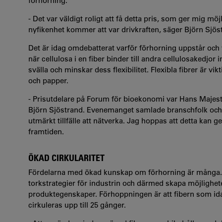
förhorning.
- Det var väldigt roligt att få detta pris, som ger mig möj
nyfikenhet kommer att var drivkraften, säger Björn Sjös
Det är idag omdebatterat varför förhorning uppstår och
när cellulosa i en fiber binder till andra cellulosakedjo
svälla och minskar dess flexibilitet. Flexibla fibrer är v
och papper.
- Prisutdelare på Forum för bioekonomi var
Hans Majes
Björn Sjöstrand. Evenemanget samlade branschfolk och f
utmärkt tillfälle att nätverka. Jag hoppas att detta kan ge
framtiden.
ÖKAD CIRKULARITET
Fördelarna med ökad kunskap om förhorning är många. F
torkstrategier för industrin och därmed skapa möjligheter
produktegenskaper. Förhoppningen är att fibern som id
cirkuleras upp till 25 gånger.