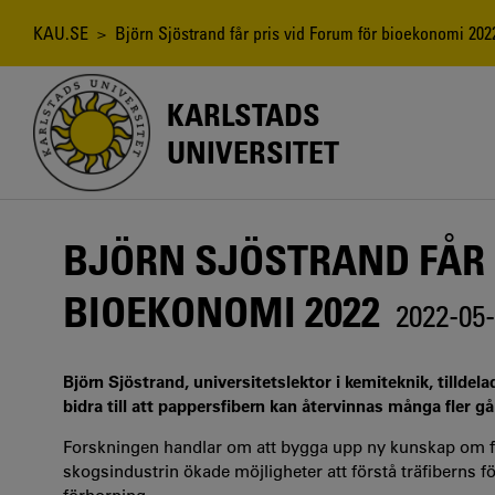
Hoppa
till
Länkstig
KAU.SE
> Björn Sjöstrand får pris vid Forum för bioekonomi 202
huvudinnehåll
KARLSTADS
UNIVERSITET
BJÖRN SJÖSTRAND FÅR 
BIOEKONOMI 2022
2022-05
Björn Sjöstrand, universitetslektor i kemiteknik, tilld
bidra till att pappersfibern kan återvinnas många fler g
Forskningen handlar om att bygga upp ny kunskap om f
skogsindustrin ökade möjligheter att förstå träfiberns 