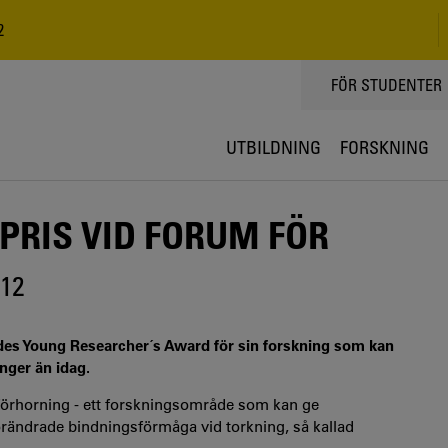
2
TOPPMENY
FÖR STUDENTER
UTBILDNING
FORSKNING
PRIS VID FORUM FÖR
-12
elades Young Researcher´s Award för sin forskning som kan
ånger än idag.
örhorning - ett forskningsområde som kan ge
förändrade bindningsförmåga vid torkning, så kallad