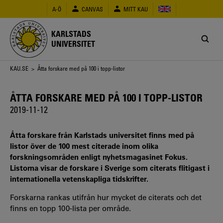
Hoppa
A-Ö
CANVAS
MITT KAU
till
huvudinnehåll
KARLSTADS
UNIVERSITET
Länkstig
KAU.SE
> Åtta forskare med på 100 i topp-listor
ÅTTA FORSKARE MED PÅ 100 I TOPP-LISTOR
2019-11-12
Åtta forskare från Karlstads universitet finns med på
listor över de 100 mest citerade inom olika
forskningsområden enligt nyhetsmagasinet Fokus.
Listorna visar de forskare i Sverige som citerats flitigast i
internationella vetenskapliga tidskrifter.
Forskarna rankas utifrån hur mycket de citerats och det
finns en topp 100-lista per område.