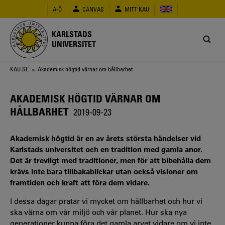
Hoppa
A-Ö
CANVAS
MITT KAU
till
huvudinnehåll
KARLSTADS
UNIVERSITET
Länkstig
KAU.SE
> Akademisk högtid värnar om hållbarhet
AKADEMISK HÖGTID VÄRNAR OM
HÅLLBARHET
2019-09-23
Akademisk högtid är en av årets största händelser vid
Karlstads universitet och en tradition med gamla anor.
Det är trevligt med traditioner, men för att bibehålla dem
krävs inte bara tillbakablickar utan också visioner om
framtiden och kraft att föra dem vidare.
I dessa dagar pratar vi mycket om hållbarhet och hur vi
ska värna om vår miljö och vår planet. Hur ska nya
generationer kunna föra det gamla arvet vidare om vi inte