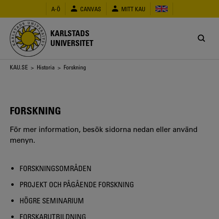
Hoppa
A-Ö
CANVAS
MITT KAU
till
huvudinnehåll
KARLSTADS
UNIVERSITET
Länkstig
KAU.SE
>
Historia
> Forskning
FORSKNING
För mer information, besök sidorna nedan eller använd
menyn.
FORSKNINGSOMRÅDEN
PROJEKT OCH PÅGÅENDE FORSKNING
HÖGRE SEMINARIUM
FORSKARUTBILDNING